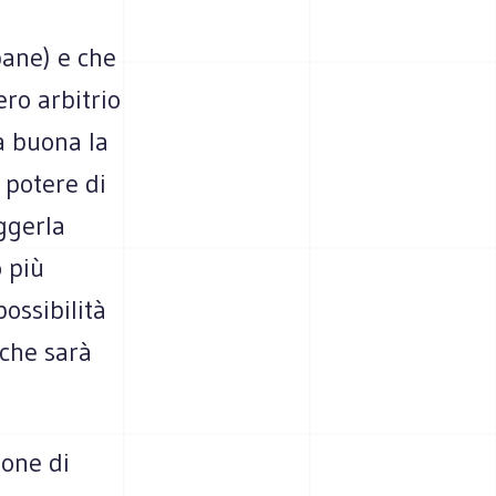
bane) e che
ro arbitrio
a buona la
l potere di
eggerla
 più
ossibilità
ì che sarà
ione di