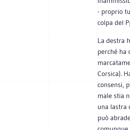
Inammissibi
- proprio tu
colpa del P
La destra h
perché ha o
marcatament
Corsica). H
consensi, p
male stia n
una lastra 
può abrader
comunque i