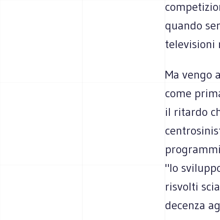
competizion
quando ser
televisioni
Ma vengo al
come prima
il ritardo 
centrosinis
programmi s
"lo svilupp
risvolti sc
decenza agl