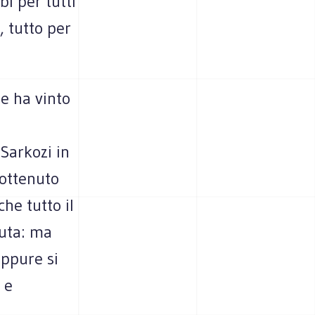
bi per tutti
a, tutto per
 e ha vinto
Sarkozi in
 ottenuto
he tutto il
auta: ma
oppure si
 e