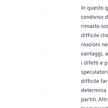
In questo q
condiviso d
rimasto so
difficile c
reazioni ne
vantaggi, a
i difetti e
speculatori
difficile f
determina s
partiti. Alt