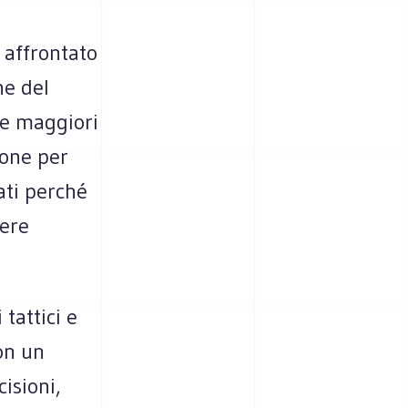
 affrontato
ne del
re maggiori
ione per
ati perché
sere
 tattici e
con un
cisioni,