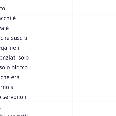
oco
acchi è
va è
 che susciti
egarne i
enziati solo
 solo blocco
à che era
erno si
o servono i
.