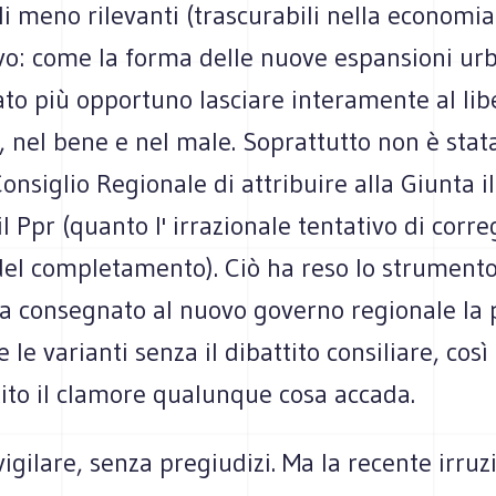
i meno rilevanti (trascurabili nella economia
ivo: come la forma delle nuove espansioni ur
to più opportuno lasciare interamente al libe
 nel bene e nel male. Soprattutto non è stat
Consiglio Regionale di attribuire alla Giunta i
l Ppr (quanto l' irrazionale tentativo di corr
del completamento). Ciò ha reso lo strumento
a consegnato al nuovo governo regionale la p
e le varianti senza il dibattito consiliare, cos
ito il clamore qualunque cosa accada.
vigilare, senza pregiudizi. Ma la recente irruz