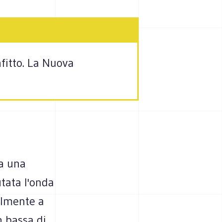
fitto. La Nuova
Ma una
utata l'onda
nalmente a
n bassa di