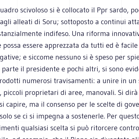
uadro scivoloso si è collocato il Ppr sardo, p
agli alleati di Soru; sottoposto a continui att
stanzialmente indifeso. Una riforma innovati
he possa essere apprezzata da tutti ed è facile
gative; e siccome nessuno si è speso per spi
 parte il presidente e pochi altri, si sono evid
 prodotti numerosi travisamenti: a unire in un
, piccoli proprietari di aree, manovali. Si dir
arsi capire, ma il consenso per le scelte di gov
olo se ci si impegna a sostenerle. Per quest
rimenti qualsiasi scelta si può ritorcere contro