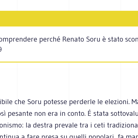
 comprendere perché Renato Soru è stato scon
9
bile che Soru potesse perderle le elezioni. 
osì pesante non era in conto. É stata sottoval
onismo: la destra prevale tra i ceti tradizio
ntinua a fare presa su quelli popolari, fa ma