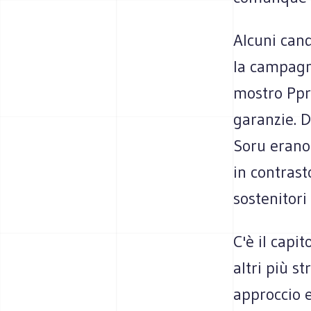
Alcuni cand
la campagn
mostro Ppr
garanzie. D
Soru erano 
in contrast
sostenitori
C'è il capi
altri più s
approccio e