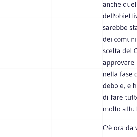
anche quell
dell'obiett
sarebbe sta
dei comuni,
scelta del 
approvare i
nella fase 
debole, e h
di fare tutt
molto attut
C'è ora da 