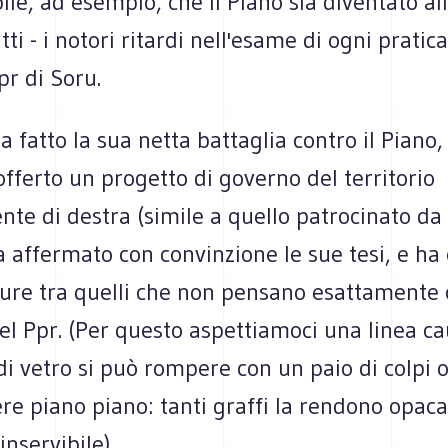
le, ad esempio, che il Piano sia diventato ali
tti - i notori ritardi nell'esame di ogni pratic
pr di Soru.
a fatto la sua netta battaglia contro il Piano,
fferto un progetto di governo del territorio
e di destra (simile a quello patrocinato da 
a affermato con convinzione le sue tesi, e ha
ure tra quelli che non pensano esattamente c
el Ppr. (Per questo aspettiamoci una linea c
di vetro si può rompere con un paio di colpi 
e piano piano: tanti graffi la rendono opaca
nservibile).