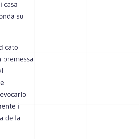
i casa
 onda su
dicato
in premessa
el
nei
 evocarlo
mente i
a della