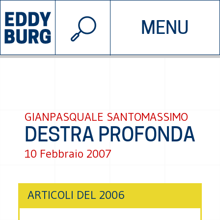
© 2026 EDDYBURG
MENU
INIZIATIVE
CHI SIAMO
SOSTIENICI
CONTATTACI
GIANPASQUALE SANTOMASSIMO
DESTRA PROFONDA
10 Febbraio 2007
ARTICOLI DEL 2006