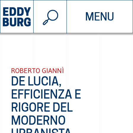
© 2026 EDDYBURG
MENU
INIZIATIVE
CHI SIAMO
SOSTIENICI
CONTATTACI
ROBERTO GIANNÌ
DE LUCIA,
EFFICIENZA E
RIGORE DEL
MODERNO