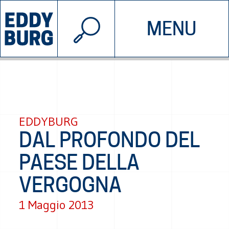
© 2026 EDDYBURG
MENU
INIZIATIVE
CHI SIAMO
SOSTIENICI
CONTATTACI
EDDYBURG
DAL PROFONDO DEL
PAESE DELLA
VERGOGNA
1 Maggio 2013