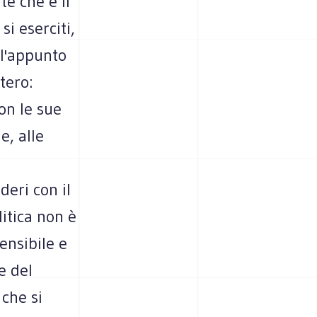
e che è il
i eserciti,
 l'appunto
tero:
con le sue
e, alle
deri con il
itica non è
rensibile e
e del
che si