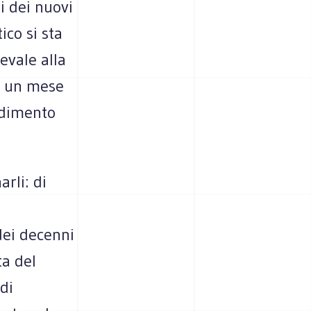
ti dei nuovi
ico si sta
evale alla
to un mese
godimento
arli: di
dei decenni
ta del
 di