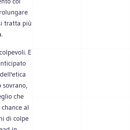
ento col
prolungare
i tratta più
.
colpevoli. E
anticipato
ell'etica
o sovrano,
eglio che
i chance al
hi di colpe
read in