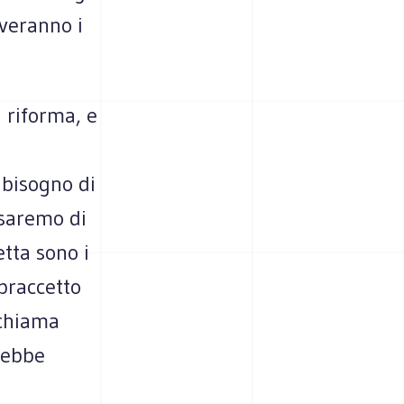
veranno i
 riforma, e
 bisogno di
 saremo di
etta sono i
braccetto
 chiama
rebbe