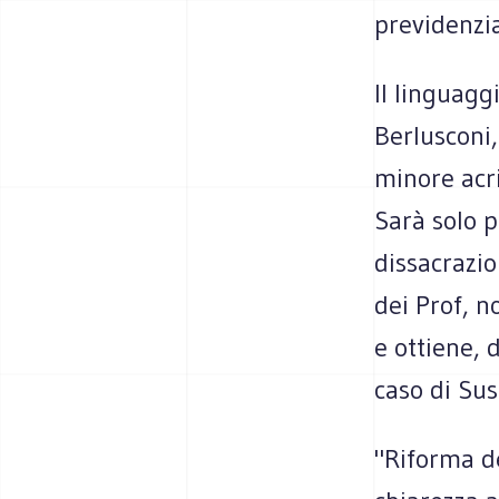
previdenzia
Il linguagg
Berlusconi,
minore acri
Sarà solo p
dissacrazio
dei Prof, n
e ottiene, 
caso di Sus
"Riforma de