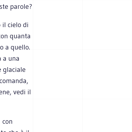
ste parole?
l cielo di
 con quanta
o a quello.
a a una
e glaciale
, comanda,
ne, vedi il
a con