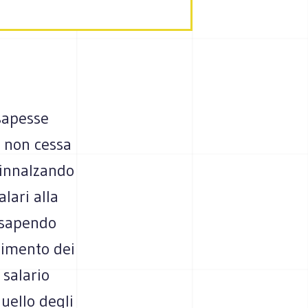
 sapesse
e non cessa
 innalzando
alari alla
 sapendo
nimento dei
salario
quello degli