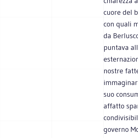
chiarezza a
cuore del 
con quali m
da Berlusco
puntava all
esternazion
nostre fatt
immaginario
suo consumi
affatto spar
condivisibi
governo Mon