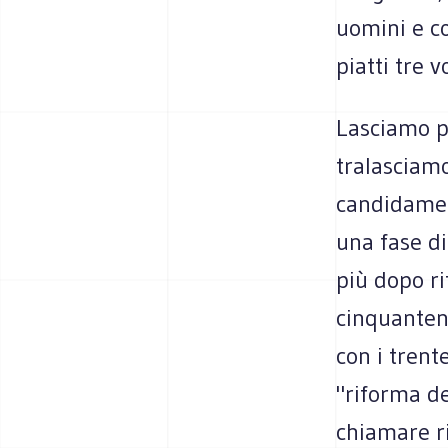
uomini e c
piatti tre v
Lasciamo pe
tralasciamo
candidamen
una fase di
più dopo ri
cinquanten
con i tren
"riforma de
chiamare r