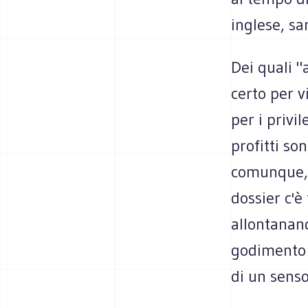
inglese, sa
Dei quali "
certo per v
per i privi
profitti so
comunque, i
dossier c'è
allontanand
godimento c
di un senso