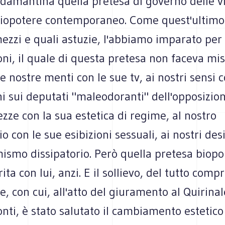
damantina quella pretesa di governo delle vit
biopotere contemporaneo. Come quest'ultimo s
ezzi e quali astuzie, l'abbiamo imparato per
ni, il quale di questa pretesa non faceva mis
e nostre menti con le sue tv, ai nostri sensi 
i sui deputati "maleodoranti" dell'opposizion
ezze con la sua estetica di regime, al nostro
 con le sue esibizioni sessuali, ai nostri desi
smo dissipatorio. Però quella pretesa biopol
ita con lui, anzi. E il sollievo, del tutto comp
le, con cui, all'atto del giuramento al Quirinal
ti, è stato salutato il cambiamento estetico 