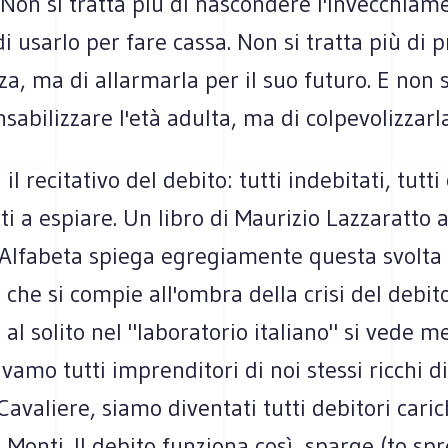
 Non si tratta più di nascondere l'invecchiam
i usarlo per fare cassa. Non si tratta più di 
za, ma di allarmarla per il suo futuro. E non s
sabilizzare l'età adulta, ma di colpevolizzarla
 recitativo del debito: tutti indebitati, tutti 
sti a espiare. Un libro di Maurizio Lazzaratto 
 Alfabeta spiega egregiamente questa svolta d
 che si compie all'ombra della crisi del debit
al solito nel "laboratorio italiano" si vede m
avamo tutti imprenditori di noi stessi ricchi d
avaliere, siamo diventati tutti debitori caric
 Monti. Il debito funziona così, sparge (to sp