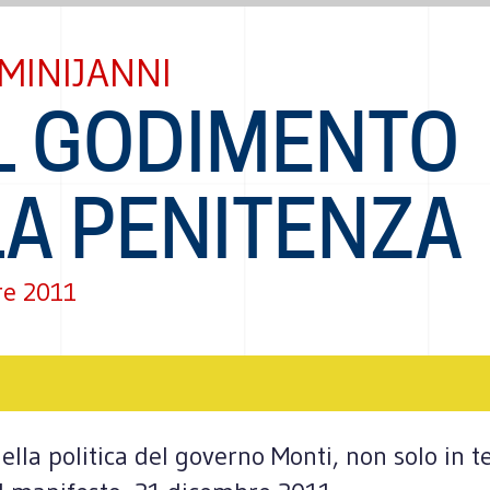
MINIJANNI
L GODIMENTO
LA PENITENZA
re 2011
ella politica del governo Monti, non solo in t