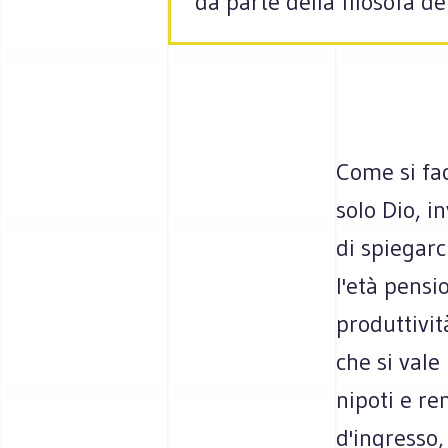
da parte della filosofa d
Come si fac
solo Dio, i
di spiegarc
l'età pensi
produttivi
che si val
nipoti e r
d'ingresso,