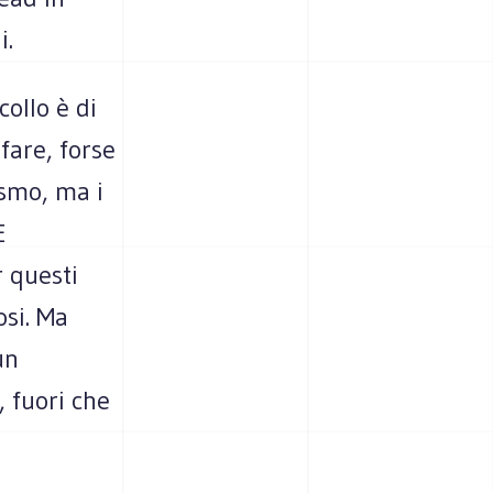
i.
collo è di
fare, forse
ismo, ma i
E
r questi
osi. Ma
un
, fuori che