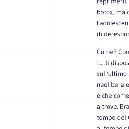
reprimerli.
botox, ma d
l'adolescen
di derespon
Come? Con il
tutti dispo
sull'ultimo
neoliberale
e che come 
altrove. Er
tempo del C
al tempo di