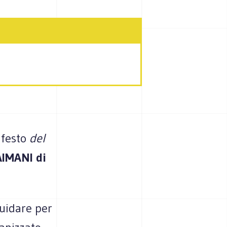
festo
del
AIMANI
di
uidare per