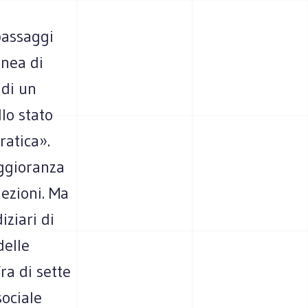
passaggi
anea di
 di un
llo stato
ratica».
aggioranza
lezioni. Ma
iziari di
delle
fra di sette
sociale