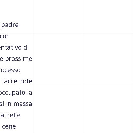
 padre-
 con
entativo di
 le prossime
processo
e facce note
 occupato la
osi in massa
a nelle
e cene