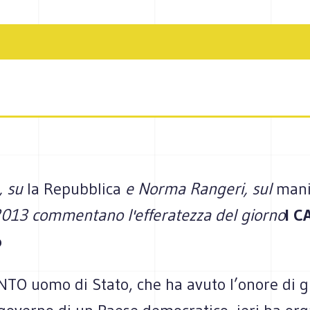
, su
la Repubblica
e Norma Rangeri, sul
mani
013 commentano l'efferatezza del giorno
I C
o
O uomo di Stato, che ha avuto l’onore di g