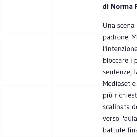
di Norma 
Una scena c
padrone. Ma
l'intenzion
bloccare i 
sentenze, l
Mediaset e 
più richies
scalinata d
verso l'aul
battute fin