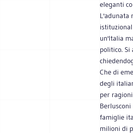
eleganti co
L'adunata 
istituziona
un'Italia m
politico. Si
chiedendog
Che di emer
degli itali
per ragioni
Berlusconi 
famiglie ita
milioni di 