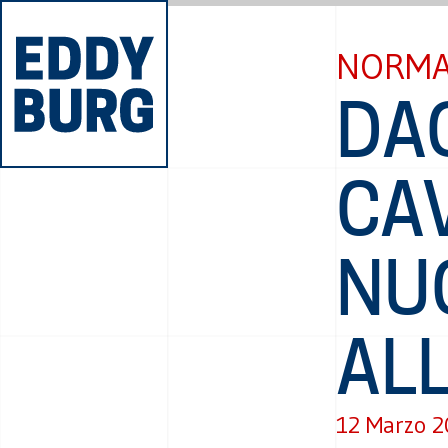
NORMA
DAG
CA
NU
AL
12 Marzo 2