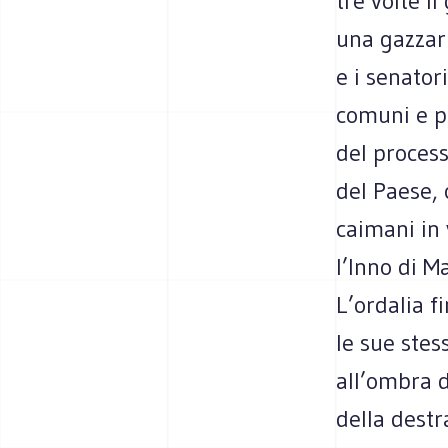
tre volte i
una gazzarr
e i senator
comuni e po
del proces
del Paese, 
caimani in
l’Inno di M
L’ordalia f
le sue stes
all’ombra d
della destr