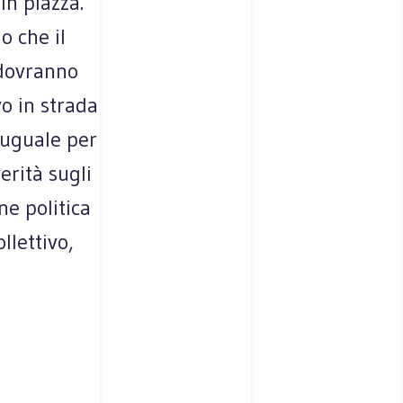
in piazza.
o che il
 dovranno
vo in strada
è uguale per
erità sugli
ne politica
llettivo,