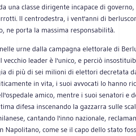
da una classe dirigente incapace di governo,
orrotti. Il centrodestra, i vent'anni di berlusc
, ne porta la massima responsabilità.
nelle urne dalla campagna elettorale di Berlu
l vecchio leader è l'unico, e perciò insostituib
ia di più di sei milioni di elettori decretata d
iticamente in vita, i suoi avvocati lo hanno ri
ell'ospedale amico, mentre i suoi senatori e 
ltima difesa inscenando la gazzarra sulle scal
milanese, cantando l'inno nazionale, reclama
n Napolitano, come se il capo dello stato foss