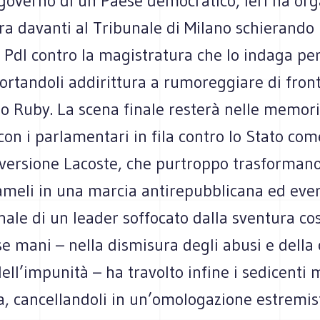
l governo di un Paese democratico, ieri ha or
a davanti al Tribunale di Milano schierando 
i Pdl contro la magistratura che lo indaga per
rtandoli addirittura a rumoreggiare di front
so Ruby. La scena finale resterà nelle memor
con i parlamentari in fila contro lo Stato com
 versione Lacoste, che purtroppo trasformano
ameli in una marcia antirepubblicana ed ever
inale di un leader soffocato dalla sventura co
se mani – nella dismisura degli abusi e della
ell’impunità – ha travolto infine i sedicenti
a, cancellandoli in un’omologazione estremis