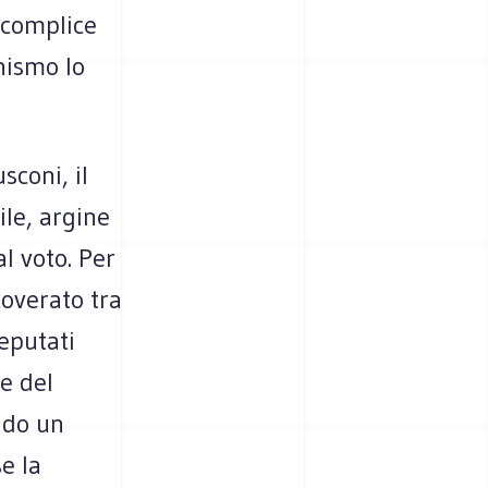
 complice
onismo lo
sconi, il
ile, argine
al voto. Per
coverato tra
deputati
e del
ndo un
e la