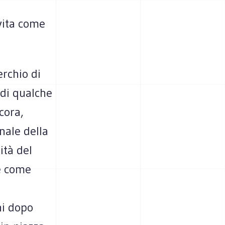
 vita come
erchio di
 di qualche
cora,
nale della
ità del
e come
hi dopo