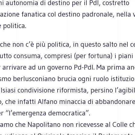
i autonomia di destino per il Pdl, costretto
icazione fanatica col destino padronale, nella
 politica.
 che non c’è più politica, in questo salto nel c
utto consuma, compresi (per fortuna) i piani
r arrivare ad un governo Pd-Pdl. Ma prima an
smo berlusconiano brucia ogni ruolo istituzio
lsiasi condivisione riformista, persino l’agibil
, che infatti Alfano minaccia di abbandonar
er “l’emergenza democratica”.
vamo che Napolitano non ricevesse al Colle c