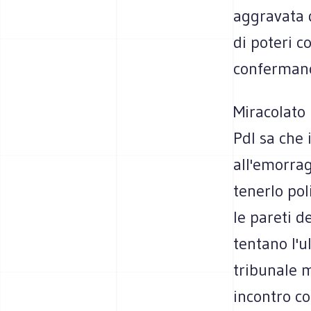
aggravata 
di poteri c
confermano
Miracolato 
Pdl sa che i
all'emorrag
tenerlo pol
le pareti d
tentano l'u
tribunale 
incontro co