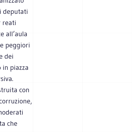
ganizzato
i deputati
 reati
e all’aula
ie peggiori
e dei
 in piazza
siva.
struita con
 corruzione,
 moderati
ta che