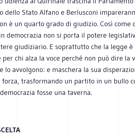
o udienza al Quirinale trascina il Parlamento 
o dello Stato Alfano e Berlusconi imparerann
non è un quarto grado di giudizio. Così come
in democrazia non si porta il potere legislati
otere giudiziario. E soprattutto che la legge 
e per chi alza la voce perché non può dire la v
e lo avvolgono: e maschera la sua disperazio
 forza, trasformando un partito in un bullo co
 democrazia fosse una taverna.
SCELTA