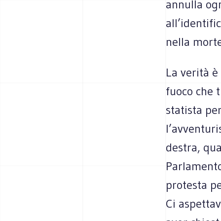
annulla ogn
all’identif
nella morte
La verità è
fuoco che t
statista pe
l’avventuri
destra, qua
Parlamento
protesta p
Ci aspetta