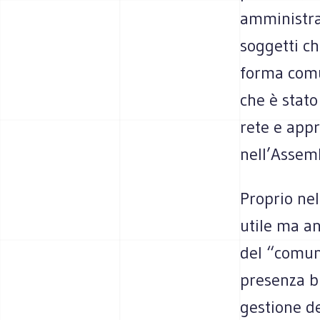
amministra
soggetti ch
forma comun
che è stato
rete e app
nell’Assemb
Proprio nel
utile ma an
del “comune
presenza bi
gestione de