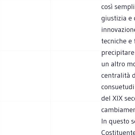
così sempli
giustizia e
innovazione
tecniche e 
precipitare
un altro m
centralità 
consuetudi
del XIX se
cambiament
In questo s
Costituente