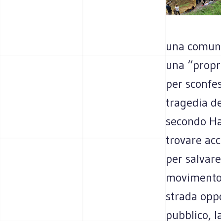
una comuni
una “propr
per sconfes
tragedia de
secondo Har
trovare acc
per salvare
movimento 
strada oppo
pubblico, l