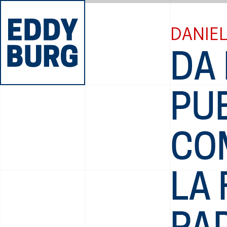
DANIEL
DA
PU
CO
LA 
PA