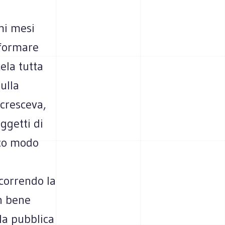
mi mesi
sformare
ela tutta
ulla
 cresceva,
ggetti di
ico modo
correndo la
n bene
la pubblica