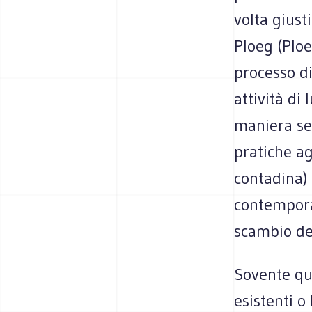
volta giust
Ploeg (Ploe
processo d
attività di
maniera sem
pratiche ag
contadina) 
contemporan
scambio del
Sovente q
esistenti o