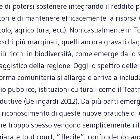
 di potersi sostenere integrando il reddito 
ttori e di mantenere efficacemente la risorsa 
olo, agricoltura, ecc.). Non casualmente in T
oschi più marginali, quelli ancora gravati dagli
più ricchi in biodiversità, come emerge dallo s
ggistico della regione. Oggi lo spettro delle 
forma comunitaria si allarga e arriva a includ
io pubblico, istituzioni culturali come il Teatr
oduttive (Belingardi 2012). Da più parti emerg
i riconoscimento di queste nuove pratiche di
 che troppo spesso vengono semplicemente rif
iarate tout court, “illecite”, confondendo a