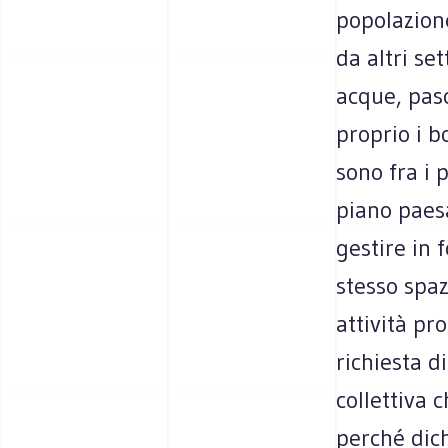
popolazione
da altri se
acque, pasc
proprio i b
sono fra i 
piano paesa
gestire in 
stesso spaz
attività pr
richiesta d
collettiva
perché dich