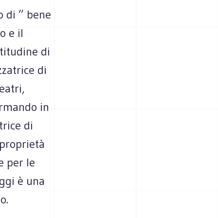
o di ” bene
 e il
titudine di
zatrice di
eatri,
fermando in
trice di
i proprietà
e per le
eggi è una
o.