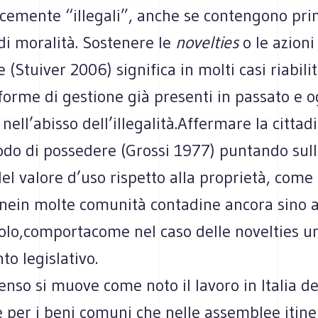
cemente “illegali”, anche se contengono prin
 di moralità. Sostenere le
novelties
o le azioni 
 (Stuiver 2006) significa in molti casi riabili
forme di gestione già presenti in passato e o
 nell’abisso dell’illegalità.Affermare la cittad
odo di possedere (Grossi 1977) puntando sul
del valore d’uso rispetto alla proprietà, come
nein molte comunità contadine ancora sino al
colo,comportacome nel caso delle novelties u
o legislativo.
enso si muove come noto il lavoro in Italia de
 per i beni comuni che nelle assemblee itine