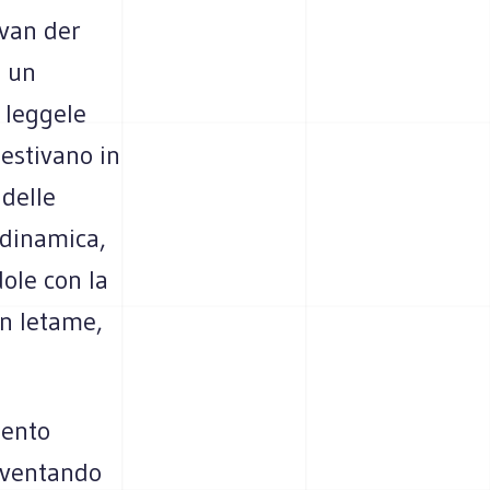
 van der
i un
 leggele
gestivano in
 delle
odinamica,
ole con la
on letame,
mento
diventando