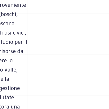
proveniente
(boschi,
oscana
 usi civici,
tudio per il
risorse da
ere lo
o Valle,
e la
 gestione
iutate
ncora una