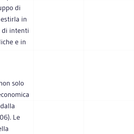
uppo di
estirla in
di intenti
iche e in
 non solo
 economica
 dalla
06). Le
lla