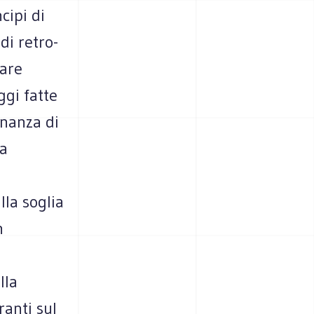
cipi di
di retro-
tare
ggi fatte
inanza di
la
la soglia
n
lla
ranti sul