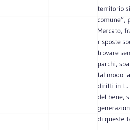
territorio 
comune”, pe
Mercato, fr
risposte so
trovare sem
parchi, spa
tal modo la
diritti in t
del bene, s
generazioni
di queste t