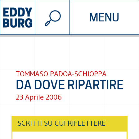
© 2026 EDDYBURG
MENU
INIZIATIVE
CHI SIAMO
SOSTIENICI
CONTATTACI
TOMMASO PADOA-SCHIOPPA
DA DOVE RIPARTIRE
23 Aprile 2006
SCRITTI SU CUI RIFLETTERE