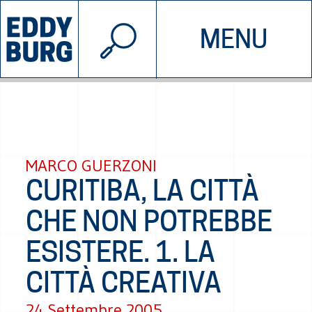
© 2026 EDDYBURG
MENU
INIZIATIVE
CHI SIAMO
SOSTIENICI
CONTATTACI
MARCO GUERZONI
CURITIBA, LA CITTÀ
CHE NON POTREBBE
ESISTERE. 1. LA
CITTÀ CREATIVA
24 Settembre 2005