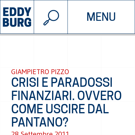
© 2026 EDDYBURG
MENU
INIZIATIVE
CHI SIAMO
SOSTIENICI
CONTATTACI
GIAMPIETRO PIZZO
CRISI E PARADOSSI
FINANZIARI. OVVERO
COME USCIRE DAL
PANTANO?
28 Settembre 2011