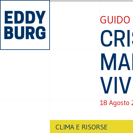
GUIDO 
CRI
MA
VI
18 Agosto 
CLIMA E RISORSE