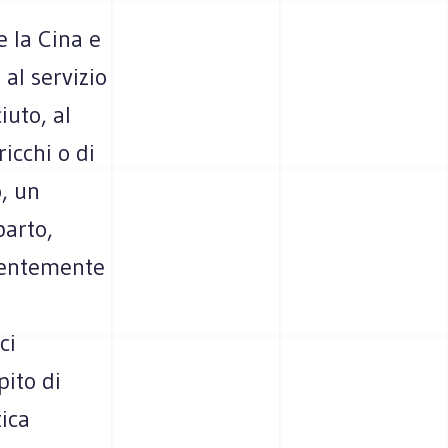
e la Cina e
al servizio
uto, al
ricchi o di
o, un
parto,
erentemente
ci
pito di
ica