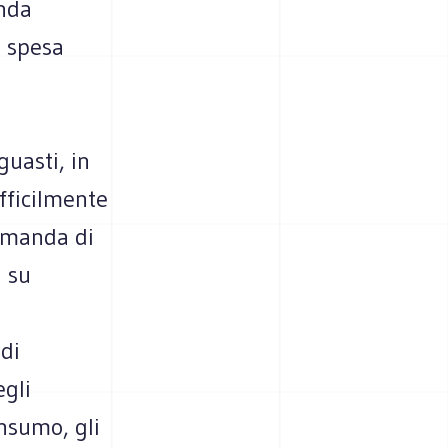
onda
a spesa
guasti, in
ifficilmente
omanda di
i su
di
egli
nsumo, gli