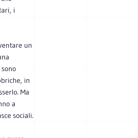
ari, i
iventare un
una
i sono
bbriche, in
esserlo. Ma
anno a
ce sociali.