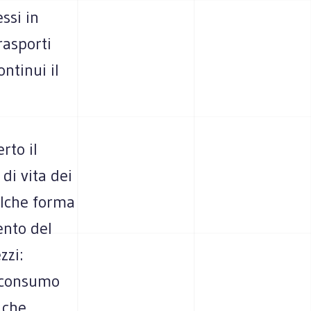
ssi in
rasporti
ntinui il
rto il
 di vita dei
ualche forma
ento del
zzi:
i consumo
o che