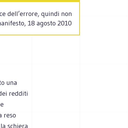
ce dell’errore, quindi non
manifesto, 18 agosto 2010
to una
dei redditi
le
a reso
la schiera