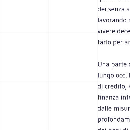
dei senza s
lavorando 
vivere dece
farlo per a
Una parte d
lungo occul
di credito, 
finanza int
dalle misur
profondame