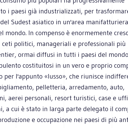
i consumo più popolari ha progressivamente
 i paesi già industrializzati, per trasformar
del Sudest asiatico in un'area manifatturiera 
del mondo. In compenso è enormemente cresci
 ceti politici, manageriali e professionali più 
entier, ormai diffusi in tutti i paesi del mond
ulento costituitosi in un vero e proprio com
 per l'appunto «lusso», che riunisce indiff
bbigliamento, pelletteria, arredamento, auto,
, aerei personali, resort turistici, case e uffi
i, a cui è stato in larga parte delegato il com
roduzione e occupazione nei paesi di più ant