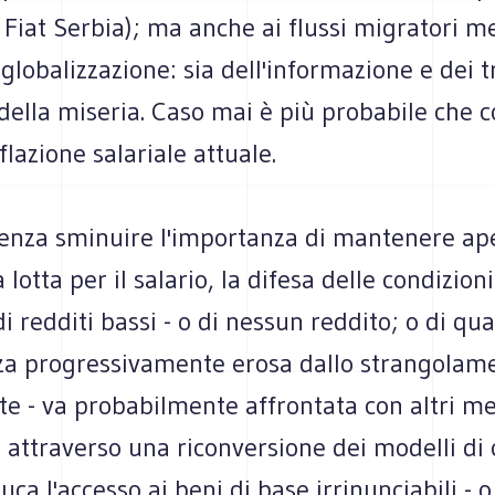
o Fiat Serbia); ma anche ai flussi migratori me
globalizzazione: sia dell'informazione e dei t
della miseria. Caso mai è più probabile che co
flazione salariale attuale.
senza sminuire l'importanza di mantenere ape
 lotta per il salario, la difesa delle condizioni
di redditi bassi - o di nessun reddito; o di q
nza progressivamente erosa dallo strangolam
te - va probabilmente affrontata con altri me
o attraverso una riconversione dei modelli d
uca l'accesso ai beni di base irrinunciabili - 