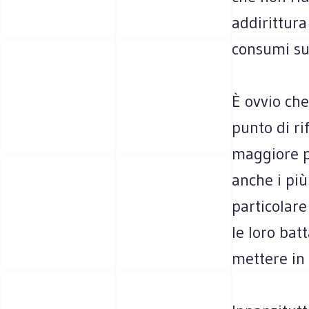
addirittura
consumi sup
È ovvio ch
punto di ri
maggiore po
anche i più
particolare
le loro bat
mettere in 