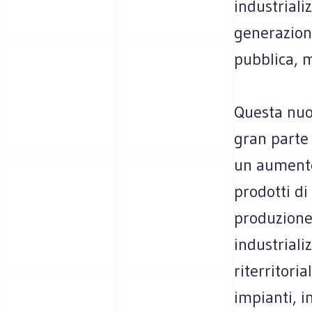
industrial
generazion
pubblica, m
Questa nuov
gran parte 
un aumento
prodotti di
produzione 
industrial
riterritori
impianti, i