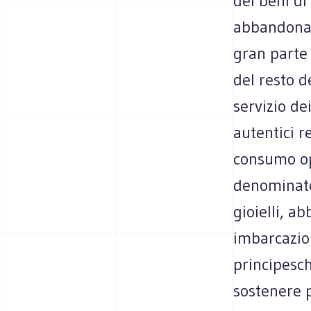
dei beni d
abbandonato
gran parte 
del resto 
servizio dei
autentici r
consumo op
denominato
gioielli, a
imbarcazioni
principesch
sostenere p