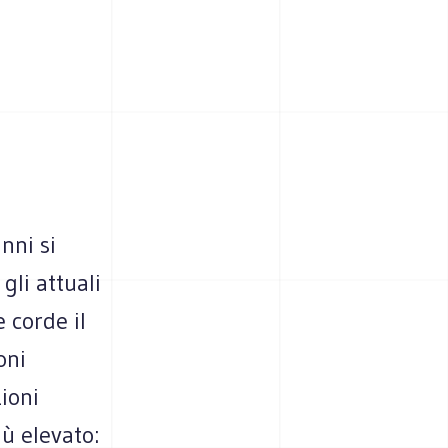
nni si
gli attuali
 corde il
oni
ioni
ù elevato: