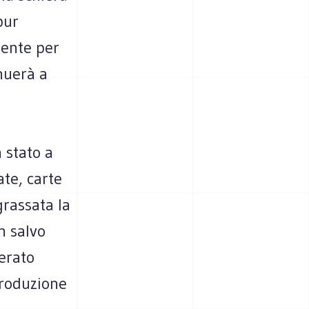
pur
iente per
nuerà a
 stato a
ate, carte
grassata la
n salvo
terato
produzione