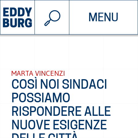
© 2026 EDDYBURG
MENU
INIZIATIVE
CHI SIAMO
SOSTIENICI
CONTATTACI
MARTA VINCENZI
COSÌ NOI SINDACI
POSSIAMO
RISPONDERE ALLE
NUOVE ESIGENZE