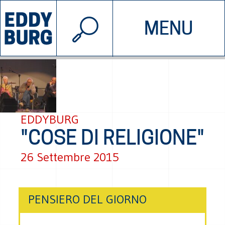
© 2026 EDDYBURG
MENU
INIZIATIVE
CHI SIAMO
SOSTIENICI
CONTATTACI
EDDYBURG
"COSE DI RELIGIONE"
26 Settembre 2015
PENSIERO DEL GIORNO