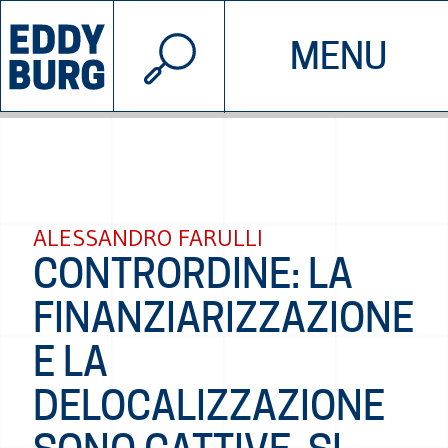
© 2026 EDDYBURG
MENU
INIZIATIVE
CHI SIAMO
SOSTIENICI
CONTATTACI
ALESSANDRO FARULLI
CONTRORDINE: LA
FINANZIARIZZAZIONE
E LA
DELOCALIZZAZIONE