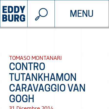
© 2026 EDDYBURG
MENU
INIZIATIVE
CHI SIAMO
SOSTIENICI
CONTATTACI
TOMASO MONTANARI
CONTRO
TUTANKHAMON
CARAVAGGIO VAN
GOGH
31 Dicembre 2014