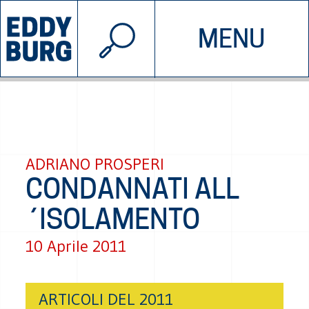
© 2026 EDDYBURG
MENU
INIZIATIVE
CHI SIAMO
SOSTIENICI
CONTATTACI
ADRIANO PROSPERI
CONDANNATI ALL
´ISOLAMENTO
10 Aprile 2011
ARTICOLI DEL 2011