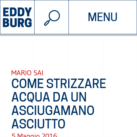
© 2026 EDDYBURG
MENU
INIZIATIVE
CHI SIAMO
SOSTIENICI
CONTATTACI
MARIO SAI
COME STRIZZARE
ACQUA DA UN
ASCIUGAMANO
ASCIUTTO
5 Maggio 2016