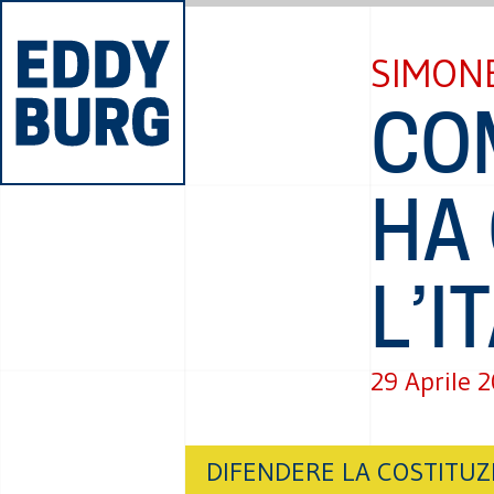
SIMONE
CO
HA
L’I
29 Aprile 
DIFENDERE LA COSTITUZ