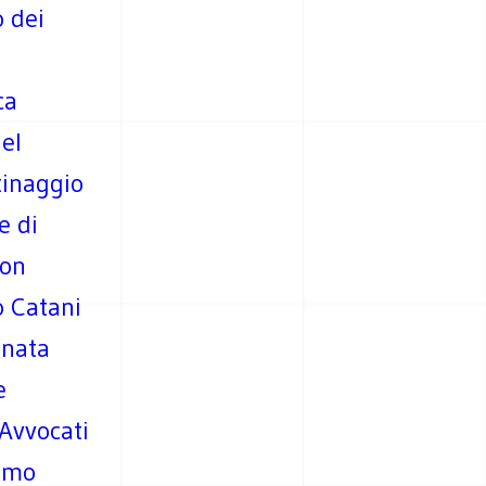
o dei
ca
del
ntinaggio
e di
non
o Catani
onata
e
 Avvocati
simo