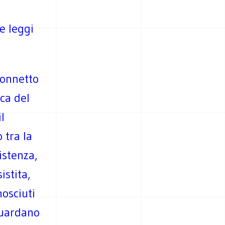
e leggi
ponnetto
ica del
l
 tra la
sistenza,
istita,
nosciuti
guardano