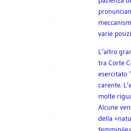
pazienza di
pronunciam
meccanismi
varie posiz
L’altro gra
tra Corte C
esercitato 
carente. L’
molte rigua
Alcune ven
della «natu
femminile» 