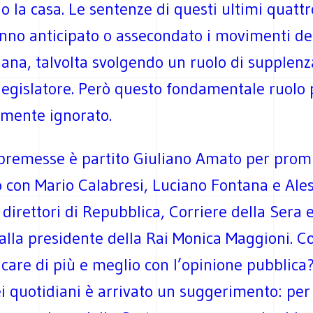
 o la casa. Le sentenze di questi ultimi quattr
nno anticipato o assecondato i movimenti de
liana, talvolta svolgendo un ruolo di supplenz
 legislatore. Però questo fondamentale ruolo
amente ignorato.
premesse è partito Giuliano Amato per pro
o con Mario Calabresi, Luciano Fontana e Ale
irettori di Repubblica, Corriere della Sera 
alla presidente della Rai Monica Maggioni. C
care di più e meglio con l’opinione pubblica
ei quotidiani è arrivato un suggerimento: per