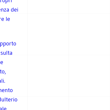
propri
enza dei
e le
apporto
nsulta
re
to,
li.
imento
dulterio
ale