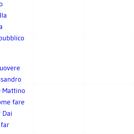
o
lla
a
 pubblico
muovere
ssandro
e Mattino
ome fare
? Dai
 far