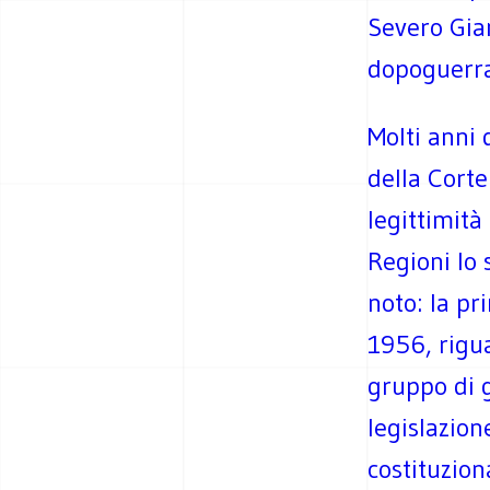
Severo Gian
dopoguerra
Molti anni 
della Corte
legittimità 
Regioni lo 
noto: la pr
1956, rigu
gruppo di g
legislazion
costituziona