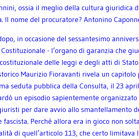
nini, ossia il meglio della cultura giuridica d
. Il nome del procuratore? Antonino Caponne
dopo, in occasione del sessantesimo annivers
 Costituzionale - l’organo di garanzia che giu
costituzionale delle leggi e degli atti di Stato
storico Maurizio Fioravanti rivela un capitolo
ima seduta pubblica della Consulta, il 23 apri
ardò un episodio sapientemente organizzato
iuristi per dare avvio allo smantellamento d
e fascista. Perché allora era in gioco non solt
lità di quell’articolo 113, che certo limitava l