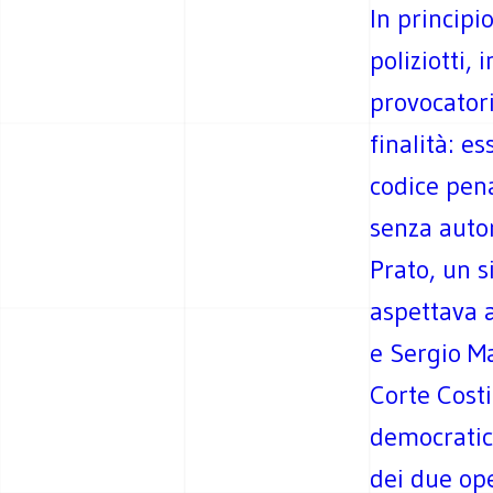
In principi
poliziotti, 
provocatori
finalità: e
codice pena
senza autor
Prato, un 
aspettava a
e Sergio M
Corte Costi
democratic
dei due ope