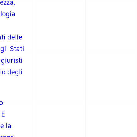
ezza,
logia
ti delle
gli Stati
giuristi
io degli
so
 E
e la