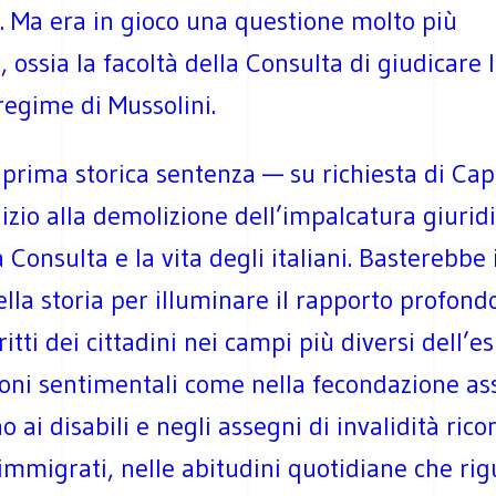
. Ma era in gioco una questione molto più
 ossia la facoltà della Consulta di giudicare l
regime di Mussolini.
 prima storica sentenza — su richiesta di Ca
izio alla demolizione dell’impalcatura giurid
 Consulta e la vita degli italiani. Basterebbe i
ella storia per illuminare il rapporto profondo
ritti dei cittadini nei campi più diversi dell’e
ioni sentimentali come nella fecondazione ass
o ai disabili e negli assegni di invalidità rico
immigrati, nelle abitudini quotidiane che ri