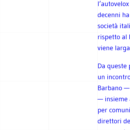
l’autovelox
decenni ha
società ita
rispetto al
viene larg
Da queste 
un incontr
Barbano — d
— insieme 
per comuni
direttori d