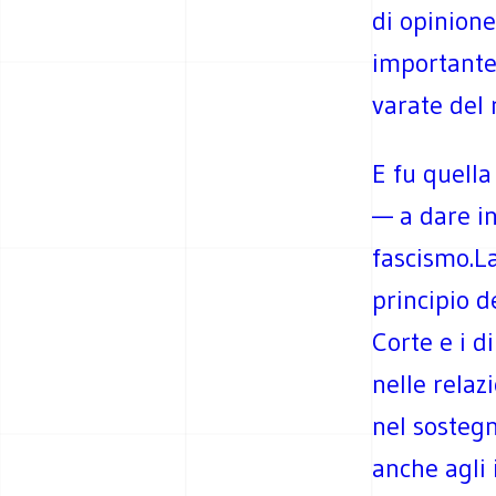
di opinione
importante,
varate del 
E fu quella
— a dare in
fascismo.La
principio d
Corte e i di
nelle relaz
nel sostegn
anche agli 