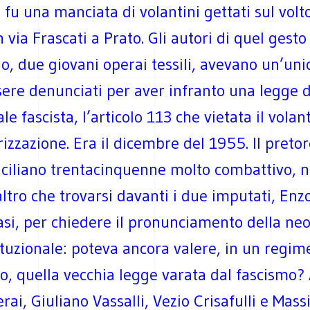
o fu una manciata di volantini gettati sul volt
in via Frascati a Prato. Gli autori di quel gesto
o, due giovani operai tessili, avevano un’uni
ssere denunciati per aver infranto una legge 
le fascista, l’articolo 113 che vietata il vola
izzazione. Era il dicembre del 1955. Il pretor
siciliano trentacinquenne molto combattivo, 
ltro che trovarsi davanti i due imputati, Enz
asi, per chiedere il pronunciamento della ne
tuzionale: poteva ancora valere, in un regim
o, quella vecchia legge varata dal fascismo?
rai, Giuliano Vassalli, Vezio Crisafulli e Mas