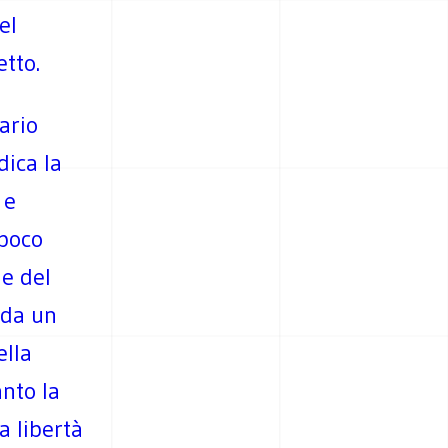
el
tto.
ario
dica la
 e
 poco
le del
 da un
ella
anto la
a libertà