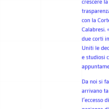
crescere la
trasparenza
con la Cor
Calabresi. 
due corti i
Uniti le de
e studiosi 
appuntament
Da noi si f
arrivano ta
l’eccesso d