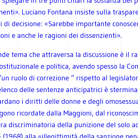
 spiegare in tre punti chiari la sostanza dei 
enti». Luciano Fontana insiste sulla traspar
 di decisione: «Sarebbe importante conoscer
ioni e anche le ragioni dei dissenzienti».
nde tema che attraversa la discussione è il r
ostituzionale e politica, avendo spesso la Co
“un ruolo di correzione “ rispetto al legislato
elenco delle sentenze anticipatrici è stermina
rdano i diritti delle donne e degli omosessua
gono ricordate dalla Maggioni, dal riconosc
ra discriminatoria della punizione del solo a
(1968) alla «illegittimità della sanzione pen