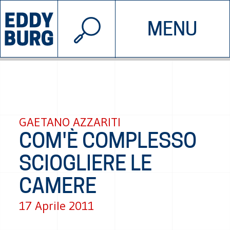
© 2026 EDDYBURG
MENU
INIZIATIVE
CHI SIAMO
SOSTIENICI
CONTATTACI
GAETANO AZZARITI
COM'È COMPLESSO
SCIOGLIERE LE
CAMERE
17 Aprile 2011