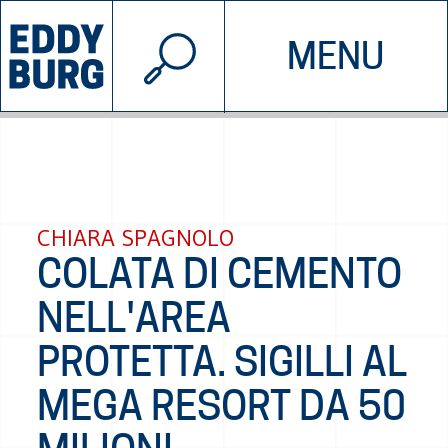
© 2026 EDDYBURG
MENU
INIZIATIVE
CHI SIAMO
SOSTIENICI
CONTATTACI
CHIARA SPAGNOLO
COLATA DI CEMENTO
NELL'AREA
PROTETTA. SIGILLI AL
MEGA RESORT DA 50