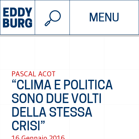
© 2026 EDDYBURG
MENU
INIZIATIVE
CHI SIAMO
SOSTIENICI
CONTATTACI
PASCAL ACOT
“CLIMA E POLITICA
SONO DUE VOLTI
DELLA STESSA
CRISI”
16 Gennaio 2016