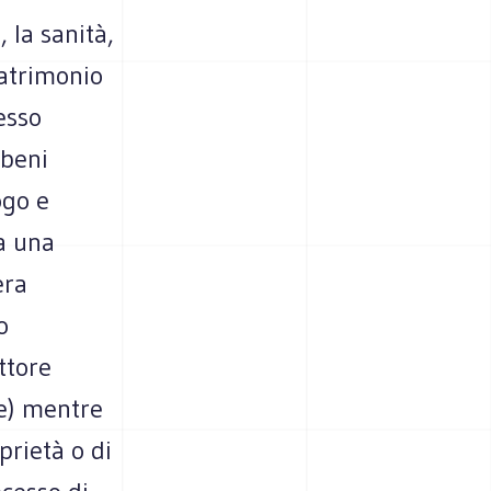
 la sanità,
patrimonio
esso
 beni
ogo e
a una
era
o
ttore
ne) mentre
prietà o di