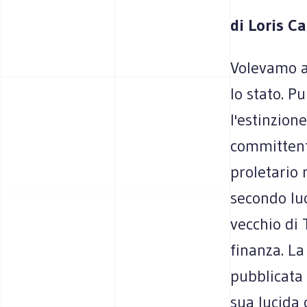
di Loris C
Volevamo ab
lo stato. P
l'estinzione
committent
proletario 
secondo lu
vecchio di 
finanza. La
pubblicata 
sua lucida