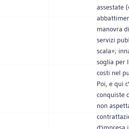
assestate 
abbattiment
manovra di 
servizi pub
scala»; inn
soglia per 
costi nel p
Poi, e qui c
conquiste d
non aspetta
contrattazi
d'impresa i