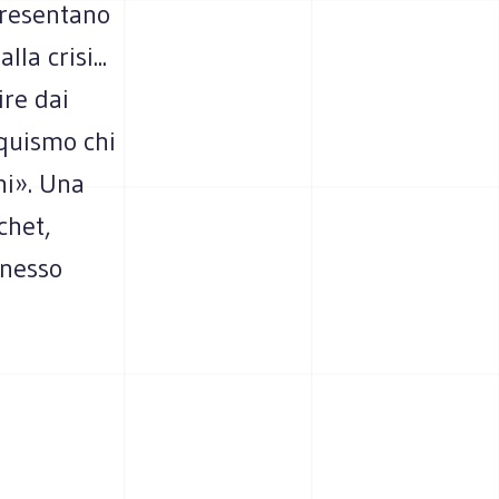
presentano
la crisi...
re dai
nquismo chi
ni». Una
chet,
nnesso