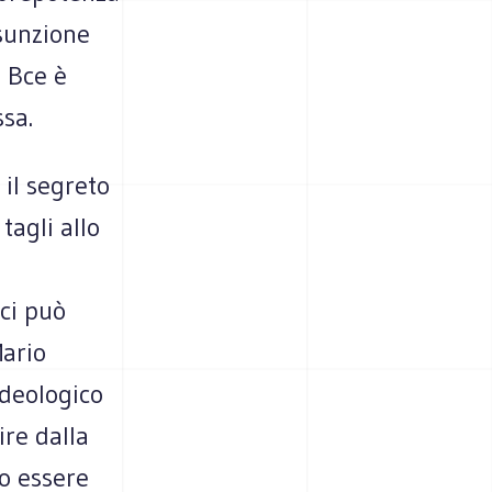
ssunzione
a Bce è
sa.
 il segreto
tagli allo
 ci può
Mario
ideologico
ire dalla
o essere