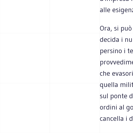
alle esigen
Ora, si può
decida i nu
persino i t
provvedimen
che evasori
quella mili
sul ponte d
ordini al g
cancella i d