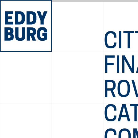
CIT
FI
RO
CAT
CO