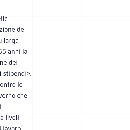
,
lla
zione dei
u larga
65 anni la
one dei
 stipendi».
contro le
overno che
i
 livelli
i lavoro