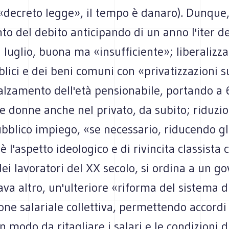
(«decreto legge», il tempo è danaro). Dunque
o del debito anticipando di un anno l'iter de
luglio, buona ma «insufficiente»; liberalizza
blici e dei beni comuni con «privatizzazioni s
alzamento dell'età pensionabile, portando a 
le donne anche nel privato, da subito; riduzi
ubblico impiego, «se necessario, riducendo gli
'è l'aspetto ideologico e di rivincita classista 
ei lavoratori del XX secolo, si ordina a un g
va altro, un'ulteriore «riforma del sistema d
one salariale collettiva, permettendo accordi a
n modo da ritagliare i salari e le condizioni d