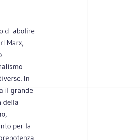
o di abolire
rl Marx,
o
onalismo
iverso. In
a il grande
a della
no,
anto per la
 prepotenza