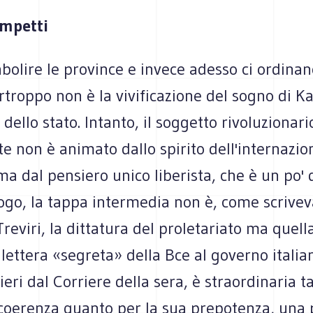
ampetti
olire le province e invece adesso ci ordinan
urtroppo non è la vivificazione del sogno di Ka
 dello stato. Intanto, il soggetto rivoluzionari
e non è animato dallo spirito dell'internazi
ma dal pensiero unico liberista, che è un po' d
ogo, la tappa intermedia non è, come scrivev
Treviri, la dittatura del proletariato ma quell
 lettera «segreta» della Bce al governo italia
ieri dal Corriere della sera, è straordinaria t
 coerenza quanto per la sua prepotenza, una