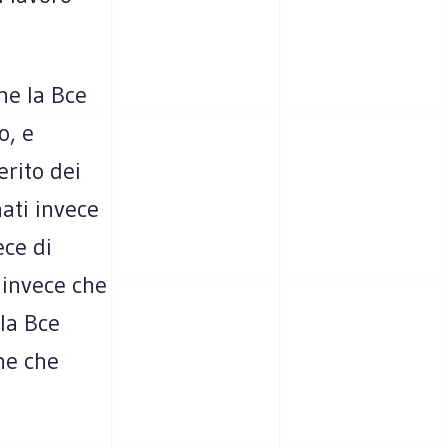
che la Bce
o, e
erito dei
ati invece
ece di
i invece che
 la Bce
ne che