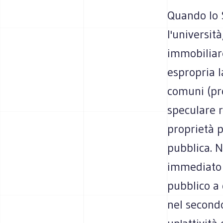
Quando lo S
l'universit
immobiliare
espropria l
comuni (pr
speculare r
proprietà p
pubblica. N
immediato o
pubblico a 
nel second