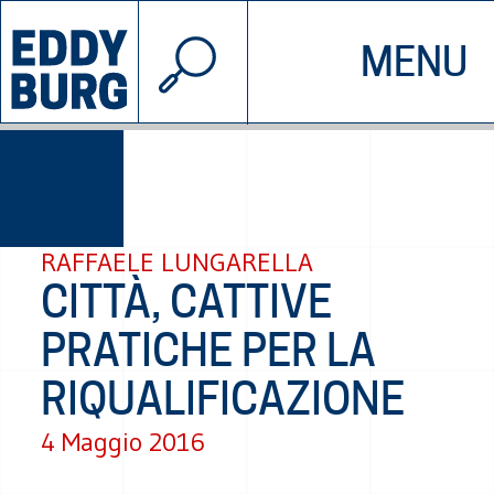
© 2026 EDDYBURG
MENU
INIZIATIVE
CHI SIAMO
SOSTIENICI
CONTATTACI
RAFFAELE LUNGARELLA
CITTÀ, CATTIVE
PRATICHE PER LA
RIQUALIFICAZIONE
4 Maggio 2016