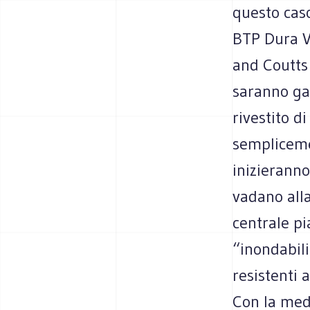
questo caso
BTP Dura Ve
and Coutts 
saranno gal
rivestito d
sempliceme
inizieranno
vadano alla
centrale pi
“inondabili
resistenti a
Con la mede