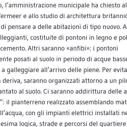
, l’amministrazione municipale ha chiesto al
rmeer e allo studio di architettura britanni
di pensare a delle abitazioni di tipo nuovo. 
leggianti, costituite di pontoni in legno e pol
i cemento. Altri saranno «anfibi»: i pontoni
nte posati al suolo in periodo di acque bass
 a galleggiare all’arrivo delle piene. Per evit
 deriva, saranno organizzati attorno a un pi
antato al suolo. Ci saranno addirittura delle a
”: il pianterreno realizzato assemblando mate
ll’acqua, con gli impianti elettrici installati ne
sima logica, strade e percorsi del quartiere