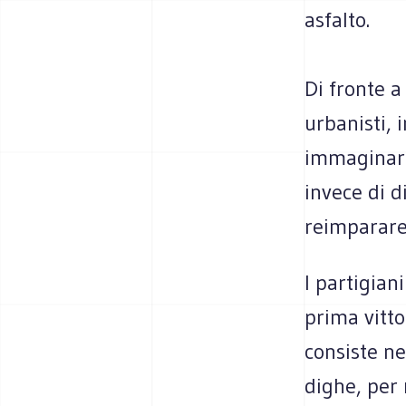
asfalto.
Di fronte a
urbanisti, 
immaginare 
invece di d
reimparare
I partigian
prima vitto
consiste ne
dighe, per 