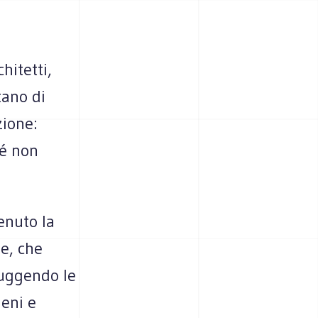
hitetti,
tano di
zione:
hé non
enuto la
le, che
ruggendo le
ieni e