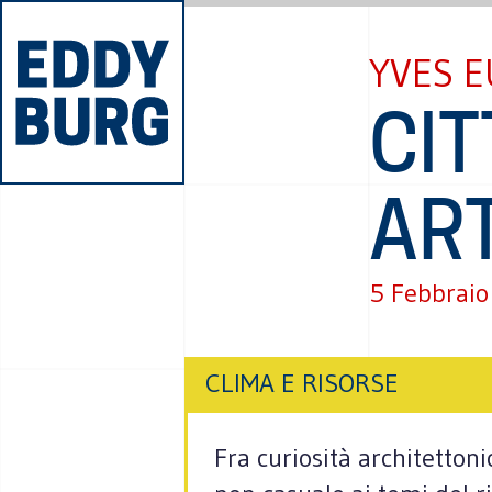
YVES 
CIT
ART
5 Febbraio
CLIMA E RISORSE
Fra curiosità architetton