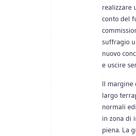
realizzare 
conto del f
commissione
suffragio 
nuovo conce
e uscire se
Il margine 
largo terra
normali edi
in zona di 
piena. La g