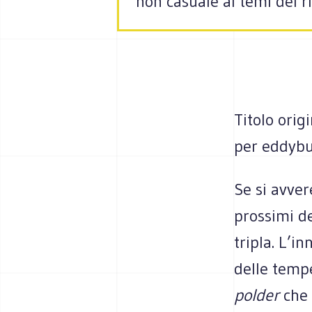
non casuale ai temi del r
Titolo orig
per eddybur
Se si avver
prossimi de
tripla. L’i
delle temp
polder
che 