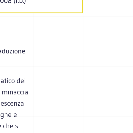
08 (f.b.)
aduzione
atico dei
a minaccia
udescenza
ighe e
e che si