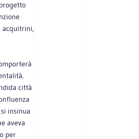
 progetto
unzione
 acquitrini,
 comporterà
ntalità.
ndida città
 confluenza
 si insinua
ne aveva
ro per