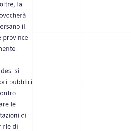
oltre, la
rovocherà
ersano il
e province
mente.
desi si
ori pubblici
contro
are le
tazioni di
irle di