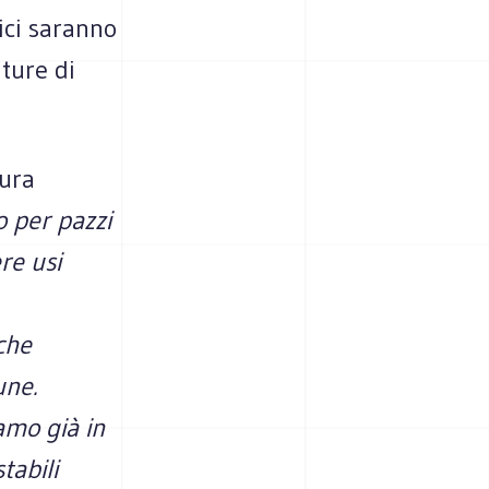
lici saranno
ature di
Dura
o per pazzi
re usi
che
une.
amo già in
tabili