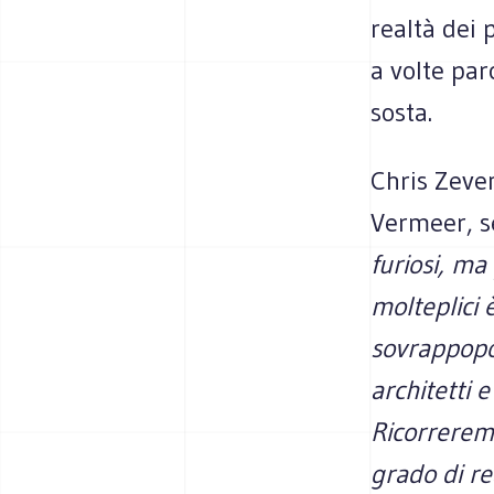
realtà dei 
a volte par
sosta.
Chris Zeve
Vermeer, s
furiosi, ma
molteplici 
sovrappopo
architetti 
Ricorrerem
grado di re