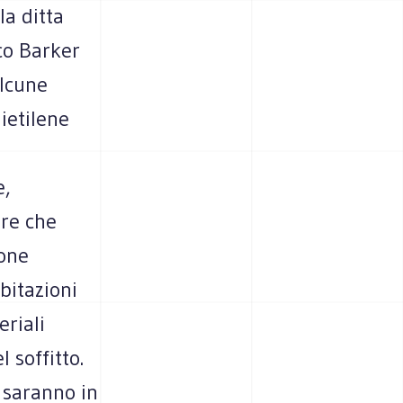
la ditta
co Barker
Alcune
ietilene
e,
are che
lone
bitazioni
riali
l soffitto.
 saranno in