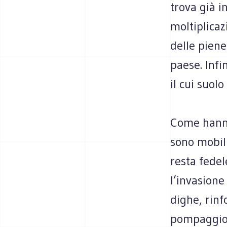
trova già in
moltiplicaz
delle piene
paese. Infi
il cui suol
Come hanno 
sono mobili
resta fedel
l’invasione
dighe, rinf
pompaggio e