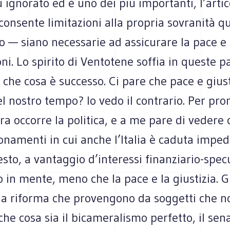
iù ignorato ed è uno dei più importanti, l’artic
a consente limitazioni alla propria sovranità 
 — siano necessarie ad assicurare la pace e l
oni. Lo spirito di Ventotene soffia in queste pa
he cosa è successo. Ci pare che pace e giusti
el nostro tempo? Io vedo il contrario. Per p
ltra occorre la politica, e a me pare di vedere 
onamenti in cui anche l’Italia è caduta imped
sto, a vantaggio d’interessi finanziario-specu
 in mente, meno che la pace e la giustizia. G
lla riforma che provengono da soggetti che 
 cosa sia il bicameralismo perfetto, il sena