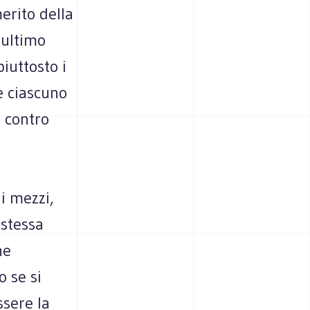
erito della
 ultimo
iuttosto i
e ciascuno
e contro
 i mezzi,
 stessa
he
 se si
sere la