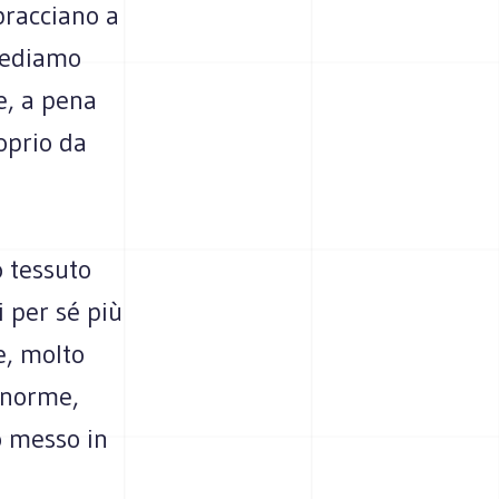
bracciano a
 vediamo
ve, a pena
oprio da
o tessuto
 per sé più
e, molto
’enorme,
o messo in