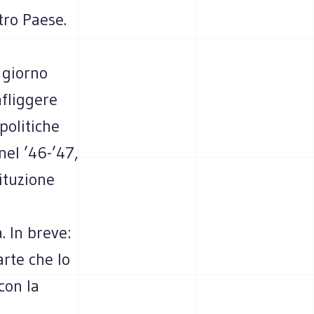
tro Paese.
i giorno
nfliggere
politiche
el ’46-’47,
tituzione
. In breve:
rte che lo
con la