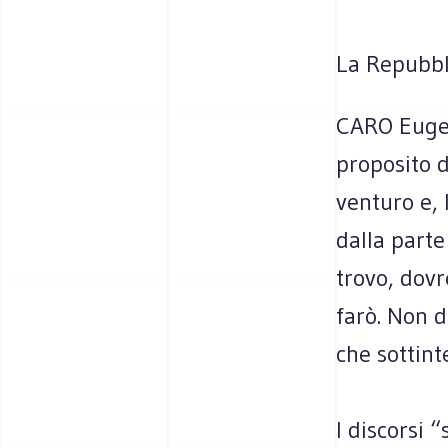
La Repubbl
CARO Eugeni
proposito 
venturo e, 
dalla parte
trovo, dovr
farò. Non d
che sottint
I discorsi 