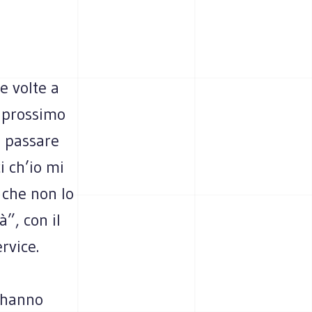
e volte a
 prossimo
a passare
i ch’io mi
 che non lo
à”, con il
rvice.
, hanno