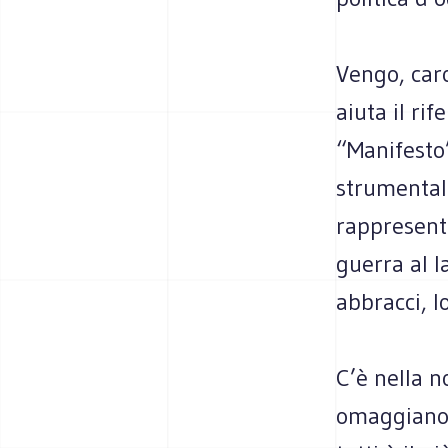
Vengo, caro
aiuta il ri
“Manifesto”
strumentali
rappresenta
guerra al l
abbracci, l
C’è nella n
omaggiano e