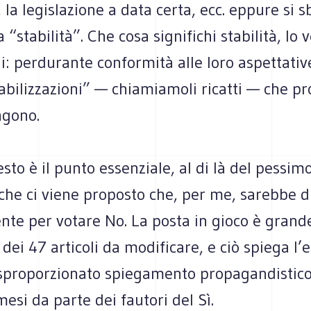
la legislazione a data certa, ecc. eppure si s
a “stabilità”. Che cosa significhi stabilità, lo
rni: perdurante conformità alle loro aspettati
abilizzazioni” — chiamiamoli ricatti — che pr
ngono.
sto è il punto essenziale, al di là del pessim
he ci viene proposto che, per me, sarebbe di
ente per votare No. La posta in gioco è grand
dei 47 articoli da modificare, e ciò spiega l
 sproporzionato spiegamento propagandistic
si da parte dei fautori del Sì.