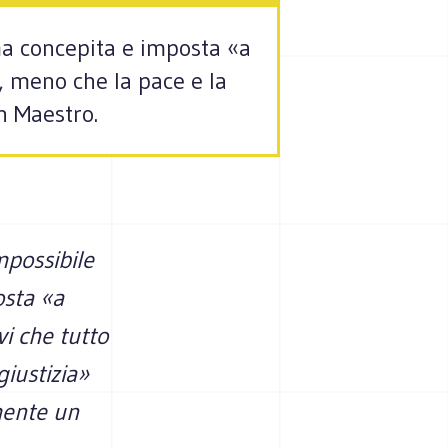
rma concepita e imposta «a
, meno che la pace e la
n Maestro.
mpossibile
osta «a
vi che tutto
iustizia»
mente un