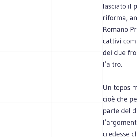
lasciato il
riforma, an
Romano Pro
cattivi co
dei due fro
l’altro.
Un topos ma
cioè che pe
parte del d
l’argomento
credesse c