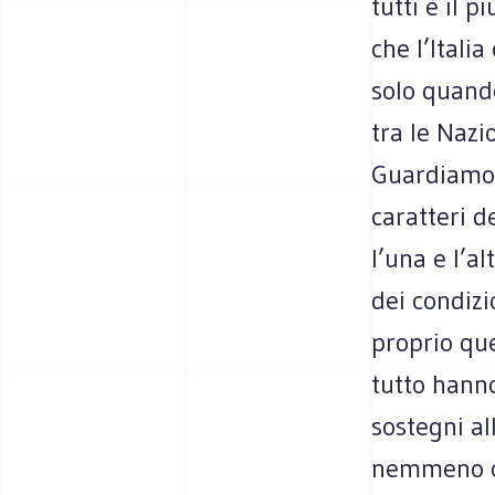
tutti è il p
che l’Itali
solo quando
tra le Nazi
Guardiamo c
caratteri d
l’una e l’a
dei condizi
proprio que
tutto hanno
sostegni a
nemmeno che