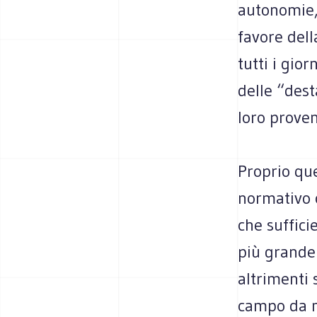
autonomie, 
favore dell
tutti i gio
delle “dest
loro prove
Proprio que
normativo c
che suffici
più grande 
altrimenti
campo da me