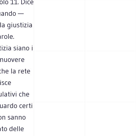
olo 11. Dice
quando —
a giustizia
role.
zia siano i
romuovere
che la rete
isce
lativi che
uardo certi
non sanno
to delle