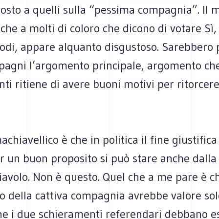
 posto a quelli sulla “pessima compagnia”. Il m
che a molti di coloro che dicono di votare Sì,
di, appare alquanto disgustoso. Sarebbero p
mpagni l’argomento principale, argomento ch
nti ritiene di avere buoni motivi per ritorcer
chiavellico è che in politica il fine giustifica
r un buon proposito si può stare anche dalla
iavolo. Non è questo. Quel che a me pare è c
 della cattiva compagnia avrebbe valore solo
he i due schieramenti referendari debbano es