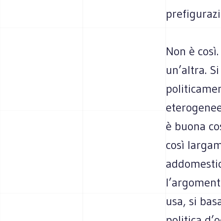
prefiguraz
Non è così.
un’altra. S
politicamen
eterogenee
è buona cos
così largam
addomestica
l’argomento
usa, si bas
politica d’