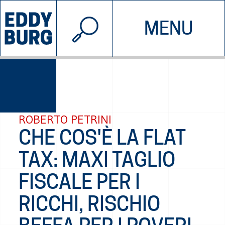
© 2026 EDDYBURG
MENU
INIZIATIVE
CHI SIAMO
SOSTIENICI
CONTATTACI
ROBERTO PETRINI
CHE COS'È LA FLAT
TAX: MAXI TAGLIO
FISCALE PER I
RICCHI, RISCHIO