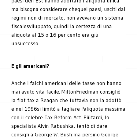
paesi dell’Est hanno adottato l’aliquota unica
ma bisogna considerare chequei paesi, usciti dai
regimi non di mercato, non avevano un sistema
fiscalesviluppato, quindi la certezza di una
aliquota al 15 o 16 per cento era giù
unsuccesso.
E gli americani?
Anche i falchi americani delle tasse non hanno
mai avuto vita facile. MiltonFriedman consigliò
la flat tax a Reagan che tuttavia non la adottò
e nel 1986si limitò a tagliare l'aliquota massima
con il celebre Tax Reform Act. Piùtardi, lo
specialista Alvin Rabushka, tentò di dare
consigli a George W. Bush:ma persino George