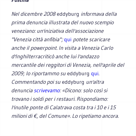
Nel dicembre 2008
eddyburg
informava della
prima denuncia illustrata del nuovo scempio
veneziano: un'iniziativa dell'associazione
"Venezia città anfibia";
qui
potete scaricare
anche il powerpoint. In visita a Vene
zia Carlo
d'Inghilterracriticò anche lui l'andazzo
mercantile dei reggitori di Venezia, nell'aprile del
2009; lo riportammo su
eddyburg
qui
.
Commentando poi su
eddyburg
un'altra
denuncia
scrivevamo
: «Dicono: solo così si
trovano i soldi per i restauri. Rispondiamo:
l'inutile ponte di Calatrava costa tra i 10 e i 15
milioni di €, del Comune». Lo ripetiamo ancora.