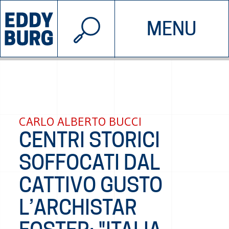
© 2026 EDDYBURG
MENU
INIZIATIVE
CHI SIAMO
SOSTIENICI
CONTATTACI
CARLO ALBERTO BUCCI
CENTRI STORICI
SOFFOCATI DAL
CATTIVO GUSTO
L’ARCHISTAR