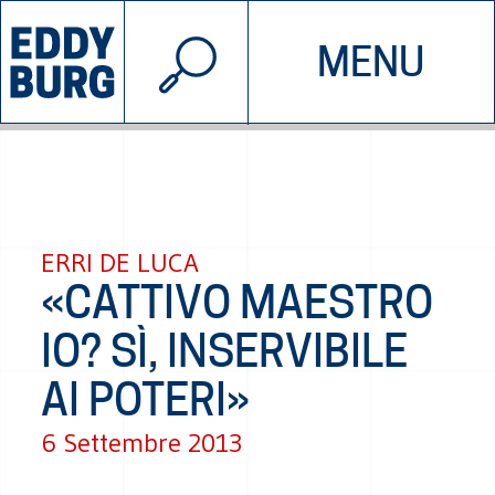
© 2026 EDDYBURG
MENU
INIZIATIVE
CHI SIAMO
SOSTIENICI
CONTATTACI
ERRI DE LUCA
«CATTIVO MAESTRO
IO? SÌ, INSERVIBILE
AI POTERI»
6 Settembre 2013