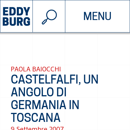
© 2026 EDDYBURG
MENU
INIZIATIVE
CHI SIAMO
SOSTIENICI
CONTATTACI
PAOLA BAIOCCHI
CASTELFALFI, UN
ANGOLO DI
GERMANIA IN
TOSCANA
9 Settembre 2007