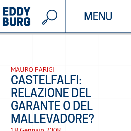
© 2026 EDDYBURG
MENU
INIZIATIVE
CHI SIAMO
SOSTIENICI
CONTATTACI
MAURO PARIGI
CASTELFALFI:
RELAZIONE DEL
GARANTE O DEL
MALLEVADORE?
18 Gennaio 2008