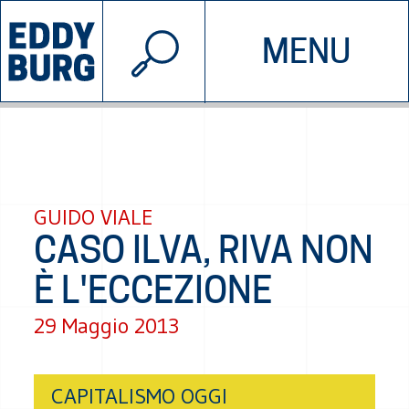
© 2026 EDDYBURG
MENU
INIZIATIVE
CHI SIAMO
SOSTIENICI
CONTATTACI
GUIDO VIALE
CASO ILVA, RIVA NON
È L'ECCEZIONE
29 Maggio 2013
CAPITALISMO OGGI