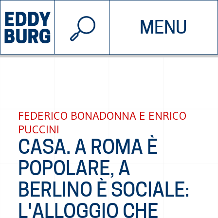
© 2026 EDDYBURG
MENU
INIZIATIVE
CHI SIAMO
SOSTIENICI
CONTATTACI
FEDERICO BONADONNA E ENRICO
PUCCINI
CASA. A ROMA È
POPOLARE, A
BERLINO È SOCIALE:
L'ALLOGGIO CHE