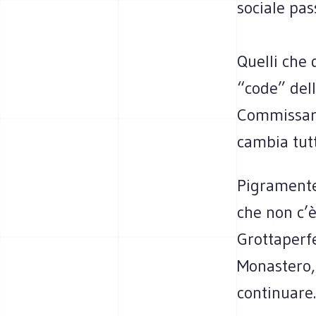
sociale pa
Quelli che 
“code” dell
Commissari 
cambia tutt
Pigramente 
che non c’è
Grottaperfe
Monastero,
continuare.