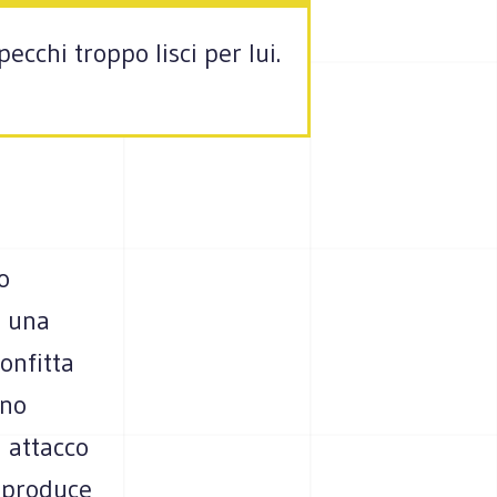
cchi troppo lisci per lui.
o
a una
onfitta
ano
n attacco
riproduce