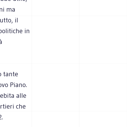
nni ma
tto, il
politiche in
à
o tante
ovo Piano.
ebita alle
rtieri che
.