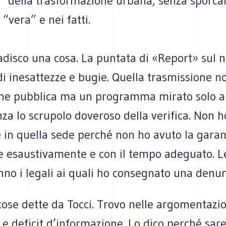
i” della trasformazione urbana, senza sporca
 “vera” e nei fatti.
adisco una cosa. La puntata di «Report» sul 
i inesattezze e bugie. Quella trasmissione n
ne pubblica ma un programma mirato solo a
nza lo scrupolo doveroso della verifica. Non h
e in quella sede perché non ho avuto la garan
re esaustivamente e con il tempo adeguato. L
nno i legali ai quali ho consegnato una denun
cose dette da Tocci. Trovo nelle argomentazi
 e deficit d’informazione. Lo dico perché sare