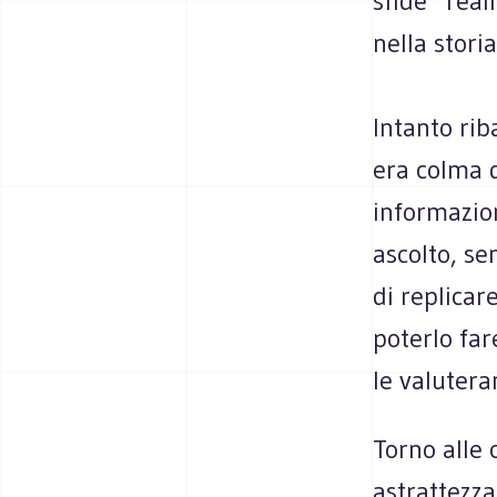
sfide “real
nella storia
Intanto rib
era colma d
informazio
ascolto, se
di replicar
poterlo fa
le valutera
Torno alle 
astrattezza