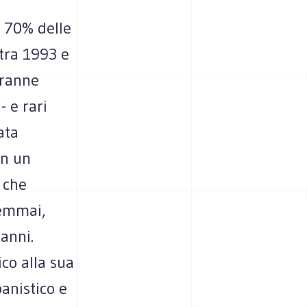
l 70% delle
 tra 1993 e
Tranne
- e rari
ata
in un
 che
semmai,
 anni.
co alla sua
anistico e