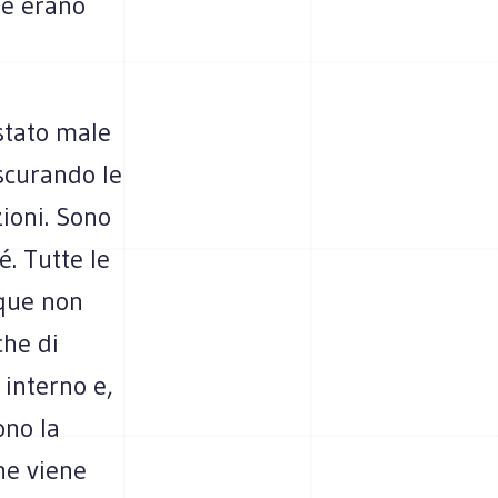
hé erano
stato male
ascurando le
ioni. Sono
. Tutte le
que non
che di
 interno e,
ono la
ne viene