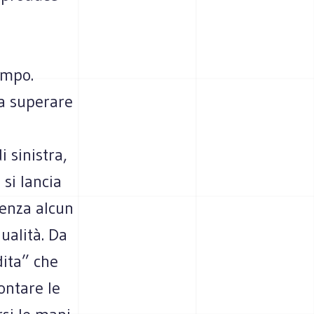
ampo.
 a superare
 sinistra,
si lancia
senza alcun
ualità. Da
dita” che
ontare le