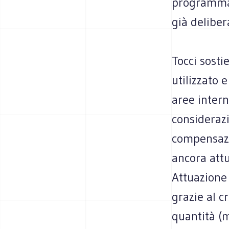
programmaz
già deliber
Tocci sost
utilizzato 
aree intern
consideraz
compensazi
ancora att
Attuazione 
grazie al c
quantità (