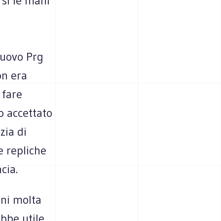
rsi le mani
nuovo Prg
on era
 fare
o accettato
zia di
e repliche
cia.
oni molta
bbe utile,