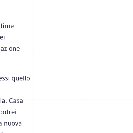
ltime
ei
tazione
ssi quello
ia, Casal
potrei
la nuova