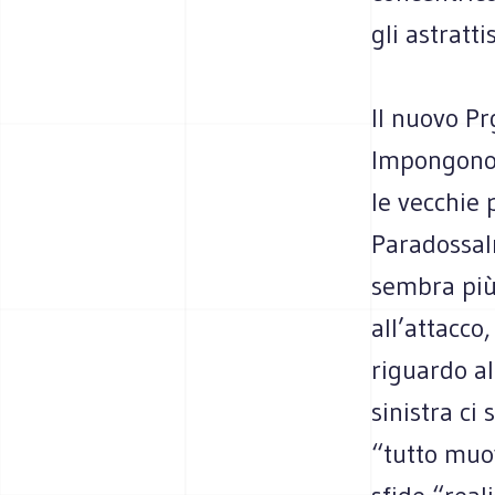
gli astratt
Il nuovo Pr
Impongono 
le vecchie p
Paradossalm
sembra più 
all’attacco
riguardo al
sinistra ci
“tutto muov