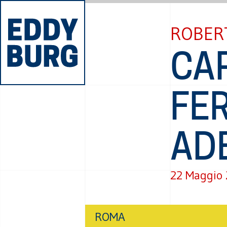
ROBER
CAR
FE
AD
22 Maggio
ROMA