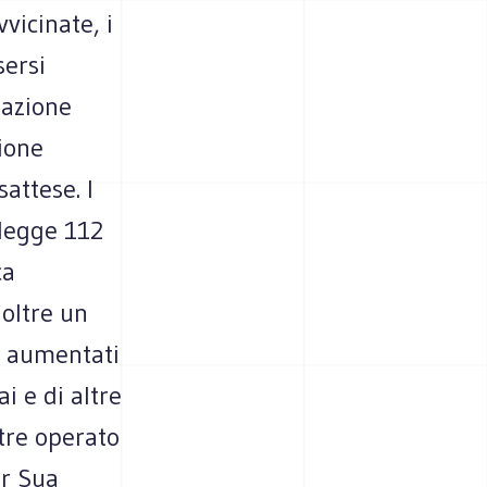
vicinate, i
sersi
uazione
zione
attese. I
 legge 112
ca
oltre un
ha aumentati
i e di altre
ltre operato
er Sua