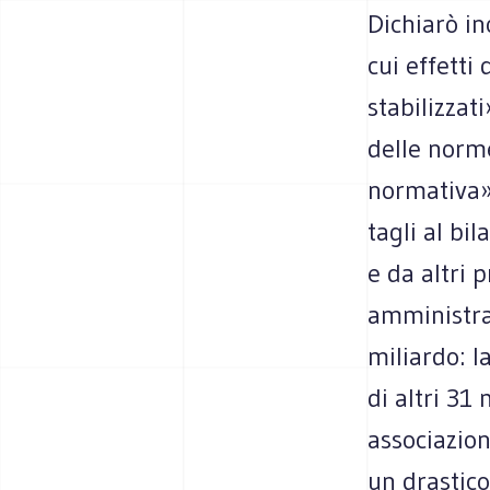
Dichiarò in
cui effetti
stabilizzat
delle norme
normativa».
tagli al bi
e da altri 
amministra
miliardo: l
di altri 31
associazion
un drastico