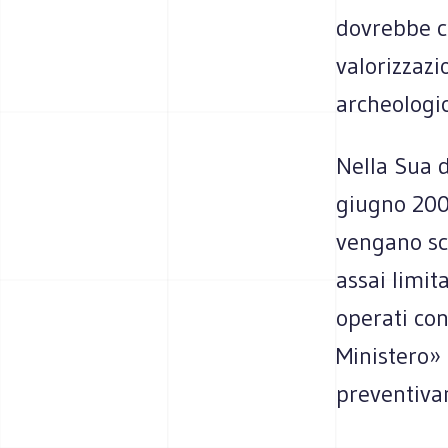
dovrebbe c
valorizzazi
archeologi
Nella Sua d
giugno 200
vengano sco
assai limit
operati con
Ministero» 
preventiva