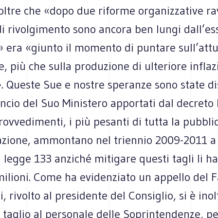
oltre che «dopo due riforme organizzative rav
 di rivolgimento sono ancora ben lungi dall’es
i» era «giunto il momento di puntare sull’att
, più che sulla produzione di ulteriore infla
 Queste Sue e nostre speranze sono state dis
lancio del Suo Ministero apportati dal decreto
provvedimenti, i più pesanti di tutta la pubbli
zione, ammontano nel triennio 2009-2011 a 
a legge 133 anziché mitigare questi tagli li 
 milioni. Come ha evidenziato un appello del Fa
i, rivolto al presidente del Consiglio, si è ino
 taglio al personale delle Soprintendenze, p