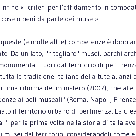
infine «i criteri per l’affidamento in comodat
 cose o beni da parte dei musei».
i queste (e molte altre) competenze è doppi
e. Da un lato, "ritagliare" musei, parchi arc
onumentali fuori dal territorio di pertinenza
tutta la tradizione italiana della tutela, anzi 
ultima riforma del ministero (2007), che alle
enze ai poli museali" (Roma, Napoli, Firenze
ato il territorio urbano di pertinenza. La cre
li" per la prima volta nella storia d’Italia ave
i musei dal territorio, considerandoli come e