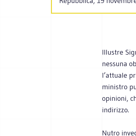
Repubblica, 19 novembr
Illustre Si
nessuna obi
l’attuale p
ministro p
opinioni, c
indirizzo.
Nutro invec