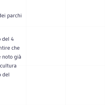
dei parchi
 del 4
ntire che
è noto già
 cultura
o del