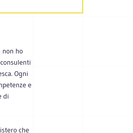
i, non ho
 consulenti
esca. Ogni
ompetenze e
e di
nistero che