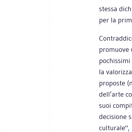
stessa dich
per la prim
Contraddice
promuove u
pochissimi 
la valorizz
proposte (
dell’arte c
suoi compit
decisione s
culturale",