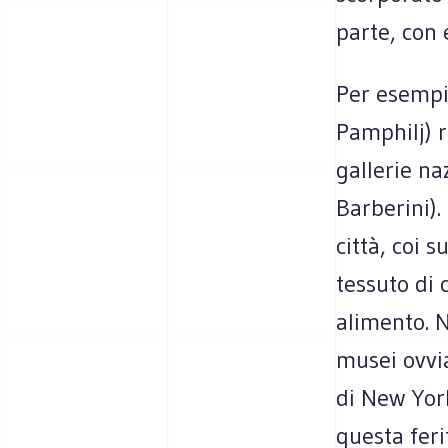
parte, con e
Per esempio
Pamphilj) 
gallerie na
Barberini). 
città, coi s
tessuto di 
alimento. N
musei ovvia
di New York
questa feri