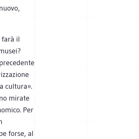
 nuovo,
farà il
 musei?
l precedente
rizzazione
a cultura».
no mirate
nomico. Per
n
e forse, al