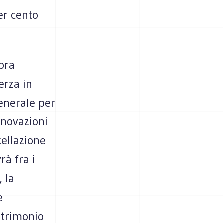
er cento
ora
erza in
enerale per
nnovazioni
ellazione
rà fra i
, la
e
atrimonio