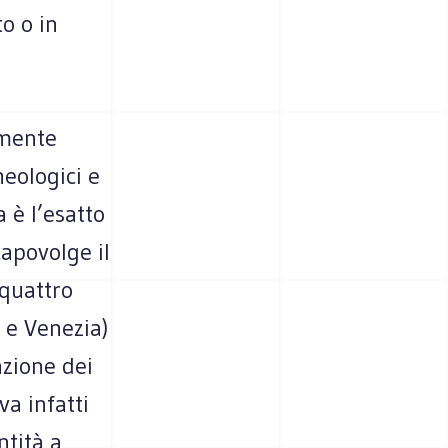
o o in
amente
heologici e
 è l’esatto
capovolge il
 quattro
 e Venezia)
azione dei
va infatti
ntità a