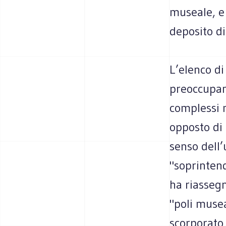
museale, e 
deposito di
L’elenco d
preoccupant
complessi m
opposto di 
senso dell’
"soprintend
ha riassegn
"poli musea
scorporato 