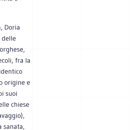
, Doria
 delle
Borghese,
coli, fra la
’identico
o origine e
i suoi
elle chiese
avaggio),
a sanata,