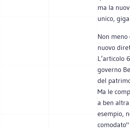
ma la nuov
unico, gig
Non meno g
nuovo diret
L’articolo 
governo Ber
del patrimo
Ma le comp
a ben altra
esempio, ne
comodato" d