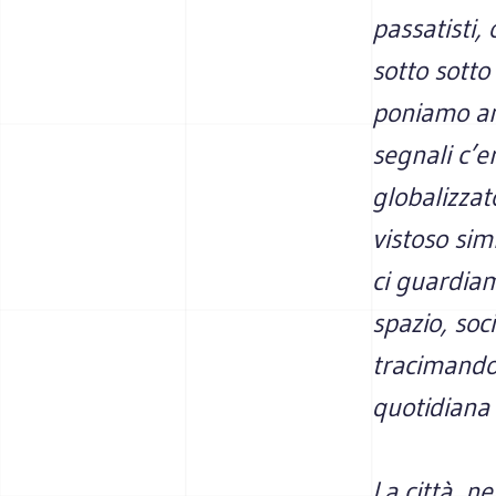
passatisti,
sotto sott
poniamo anc
segnali c’
globalizzato
vistoso sim
ci guardia
spazio, soc
tracimando 
quotidiana 
La città, n