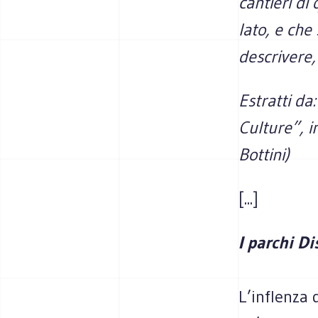
cantieri di
lato, e ch
descrivere,
Estratti da
Culture”, i
Bottini)
[...]
I parchi D
L’inflenza 