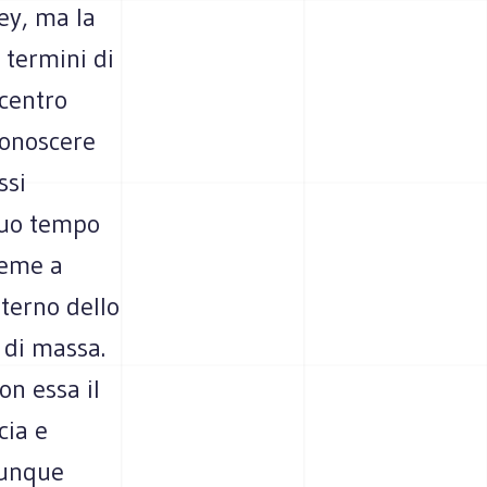
ey, ma la
 termini di
 centro
conoscere
ssi
 suo tempo
sieme a
nterno dello
 di massa.
on essa il
cia e
vunque