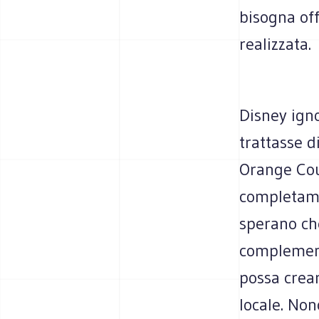
bisogna off
realizzata.
Disney igno
trattasse d
Orange Cou
completame
sperano che
complement
possa crear
locale. Non