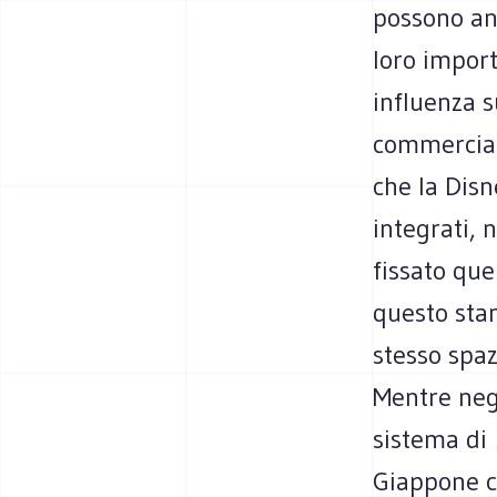
possono anc
loro import
influenza 
commerciale
che la Disn
integrati,
fissato que
questo stan
stesso spaz
Mentre negl
sistema di
Giappone ci