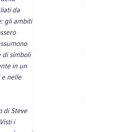
liati da
: gli ambiti
ossero
 assumono
 di simboli
nte in un
 e nelle
o di Steve
isti i