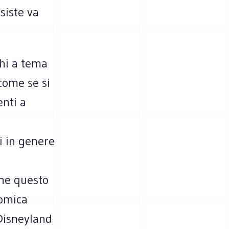
siste va
chi a tema
 come se si
enti a
i in genere
che questo
nomica
 Disneyland