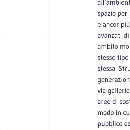
all’ambient
spazio per 
e ancor più
avanzati di
ambito mol
stesso tipo
stessa. Str
generazione
via galleri
aree di sos
modo in cui
pubblico es