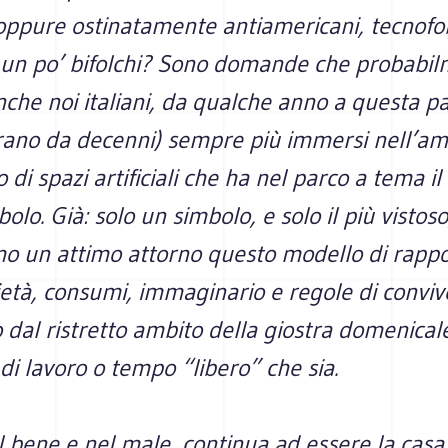
 oppure ostinatamente antiamericani, tecnofo
o un po’ bifolchi? Sono domande che probabil
he noi italiani, da qualche anno a questa pa
erano da decenni) sempre più immersi nell’a
 di spazi artificiali che ha nel parco a tema il
bolo. Già: solo un simbolo, e solo il più vistos
mo un attimo attorno questo modello di rappo
ietà, consumi, immaginario e regole di conviv
dal ristretto ambito della giostra domenicale
di lavoro o tempo “libero” che sia.
el bene e nel male, continua ad essere la casa