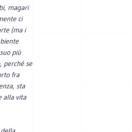
bi, magari
mente ci
rte (ma i
mbiente
 suo più
o, perché se
rto fra
enza, sta
 alla vita
 della