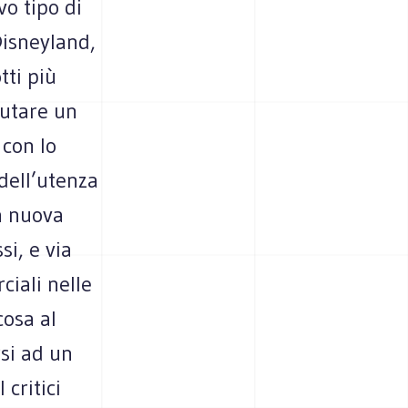
vo tipo di
Disneyland,
tti più
lutare un
 con lo
 dell’utenza
a nuova
si, e via
ciali nelle
cosa al
rsi ad un
critici