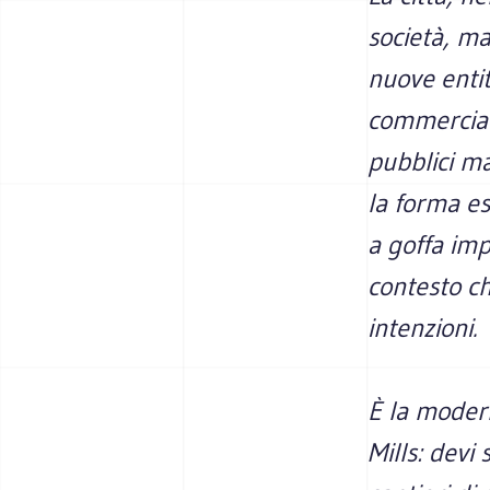
società, ma
nuove entit
commercial
pubblici m
la forma es
a goffa im
contesto ch
intenzioni.
È la modern
Mills: devi 