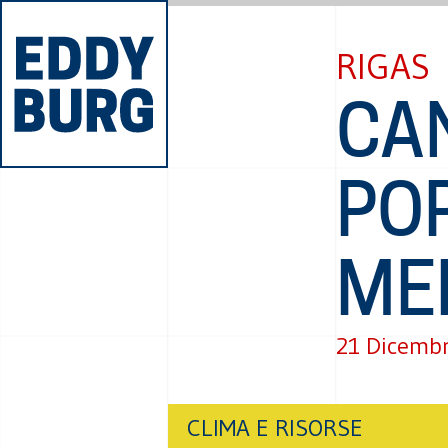
RIGAS
CAN
POP
ME
21 Dicemb
CLIMA E RISORSE