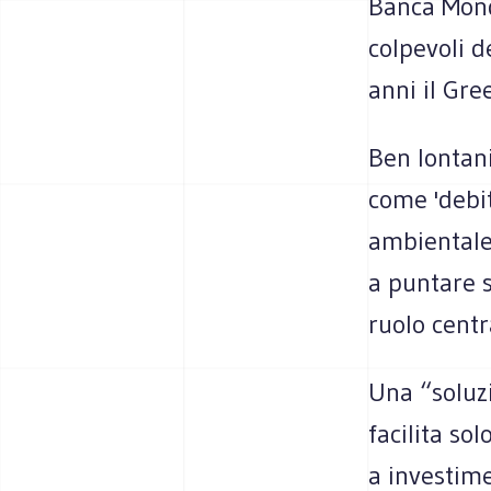
Banca Mond
colpevoli d
anni il Gre
Ben lontani
come 'debit
ambientale 
a puntare s
ruolo centr
Una “soluzi
facilita so
a investime