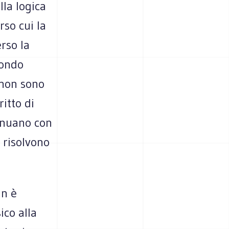
la logica
so cui la
rso la
fondo
 non sono
ritto di
tinuano con
 risolvono
un è
ico alla