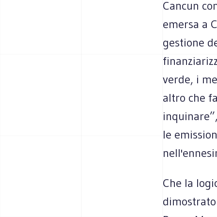
Cancun con
emersa a C
gestione de
finanziariz
verde, i m
altro che f
inquinare”,
le emissio
nell'ennesi
Che la logi
dimostrato 