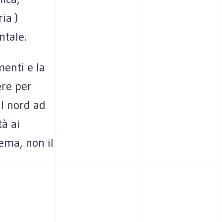
ia )
ntale.
enti e la
ere per
al nord ad
à ai
ema, non il