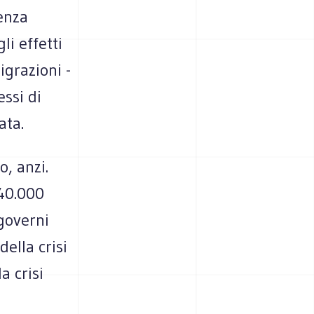
senza
li effetti
igrazioni -
ssi di
ata.
o, anzi.
 40.000
 governi
ella crisi
a crisi