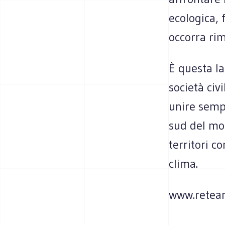
ecologica, 
occorra rim
È questa l
società civ
unire sempr
sud del mon
territori c
clima.
www.reteam