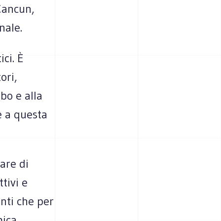
Cancun,
nale.
ci. È
ori,
ibo e alla
e a questa
lare di
tivi e
nti che per
mica,