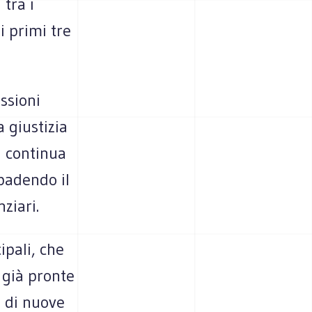
tra i
i primi tre
ssioni
a giustizia
i continua
badendo il
ziari.
ipali, che
e già pronte
o di nuove