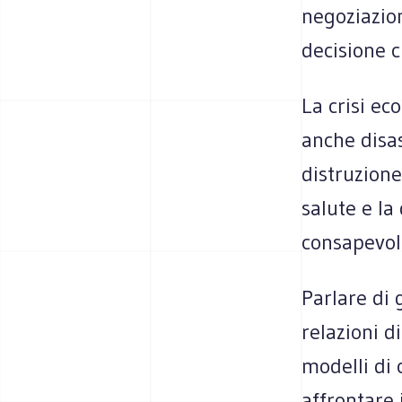
negoziazion
decisione c
La crisi ec
anche disas
distruzione
salute e la
consapevol
Parlare di 
relazioni d
modelli di
affrontare 