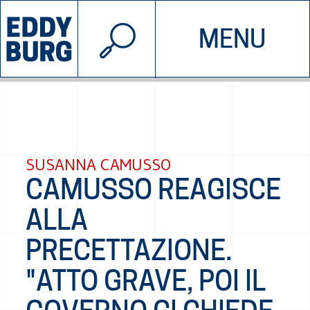
© 2026 EDDYBURG
MENU
INIZIATIVE
CHI SIAMO
SOSTIENICI
CONTATTACI
SUSANNA CAMUSSO
CAMUSSO REAGISCE
ALLA
PRECETTAZIONE.
"ATTO GRAVE, POI IL