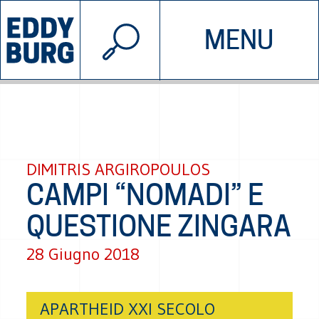
© 2026 EDDYBURG
MENU
INIZIATIVE
CHI SIAMO
SOSTIENICI
CONTATTACI
DIMITRIS ARGIROPOULOS
CAMPI “NOMADI” E
QUESTIONE ZINGARA
28 Giugno 2018
APARTHEID XXI SECOLO