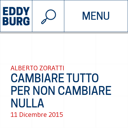
© 2026 EDDYBURG
MENU
INIZIATIVE
CHI SIAMO
SOSTIENICI
CONTATTACI
ALBERTO ZORATTI
CAMBIARE TUTTO
PER NON CAMBIARE
NULLA
11 Dicembre 2015