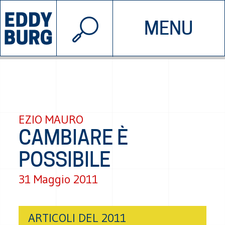
© 2026 EDDYBURG
MENU
INIZIATIVE
CHI SIAMO
SOSTIENICI
CONTATTACI
EZIO MAURO
CAMBIARE È
POSSIBILE
31 Maggio 2011
ARTICOLI DEL 2011