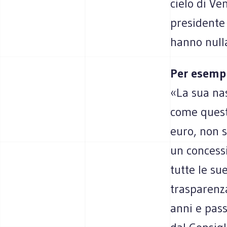
cielo di Ve
presidente 
hanno nulla
Per esemp
«La sua na
come questa
euro, non s
un concessi
tutte le su
trasparenza
anni e pas