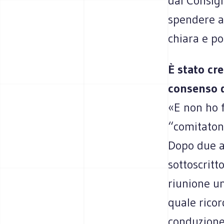
dal Consigl
spendere al
chiara e p
È stato cre
consenso di
«E non ho f
“comitaton
Dopo due a
sottoscritt
riunione u
quale ricor
conduzione