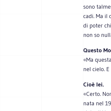
sono talmen
cadi. Ma il
di poter ch
non so null
Questo Mos
«Ma questa 
nel cielo.
Cioè lei.
«Certo. Non
nata nel 19