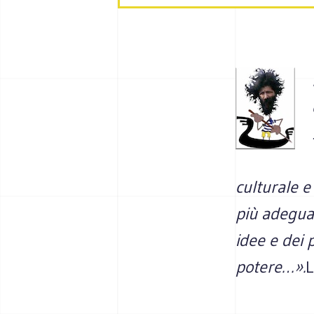
culturale e
più adeguat
idee e dei 
potere…».
L