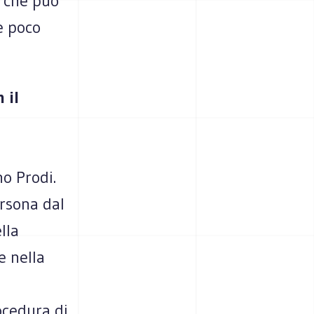
, che può
ne poco
 il
l
o Prodi.
ersona dal
lla
e nella
ocedura di