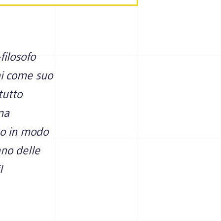
filosofo
ni come suo
tutto
ma
ano in modo
nno delle
l