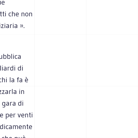
ue
tti che non
ziaria ».
ubblica
iardi di
hi la fa è
zzarla in
 gara di
e per venti
iodicamente