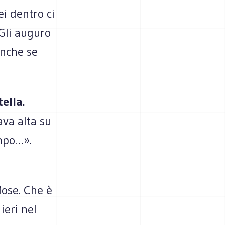
ei dentro ci
 Gli auguro
anche se
ella.
ava alta su
empo…».
Mose. Che è
ieri nel