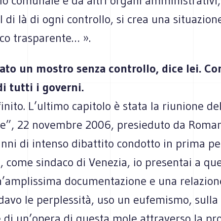
io comunale e da altri organi amministrativi
 di là di ogni controllo, si crea una situazio
oco trasparente… ».
ato un mostro senza controllo, dice lei. Con
 tutti i governi.
inito. L’ultimo capitolo è stata la riunione de
e”, 22 novembre 2006, presieduto da Roman
nni di intenso dibattito condotto in prima p
o, come sindaco di Venezia, io presentai a que
n’amplissima documentazione e una relazion
davo le perplessità, uso un eufemismo, sulla
 di un’opera di questa mole attraverso la pr