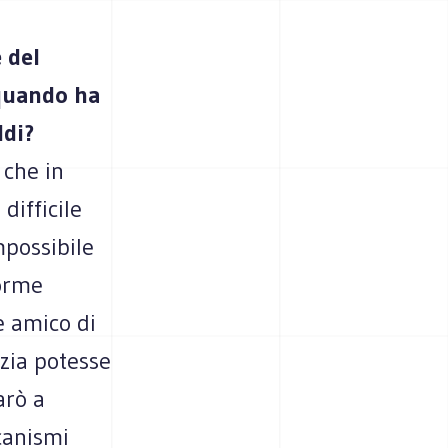
e del
 quando ha
ldi?
 che in
difficile
mpossibile
orme
e amico di
zia potesse
arò a
canismi