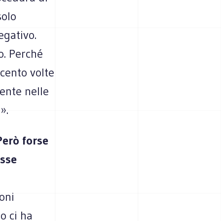
solo
egativo.
o. Perché
cento volte
mente nelle
».
Però forse
osse
oni
o ci ha