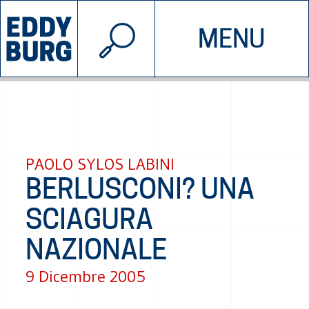
© 2026 EDDYBURG
MENU
INIZIATIVE
CHI SIAMO
SOSTIENICI
CONTATTACI
PAOLO SYLOS LABINI
BERLUSCONI? UNA
SCIAGURA
NAZIONALE
9 Dicembre 2005