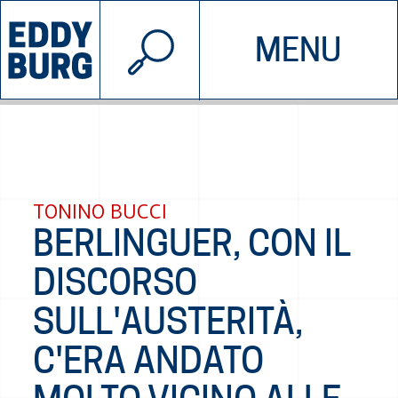
© 2026 EDDYBURG
MENU
INIZIATIVE
CHI SIAMO
SOSTIENICI
CONTATTACI
TONINO BUCCI
BERLINGUER, CON IL
DISCORSO
SULL'AUSTERITÀ,
C'ERA ANDATO