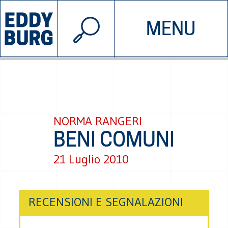
© 2026 EDDYBURG
MENU
INIZIATIVE
CHI SIAMO
SOSTIENICI
CONTATTACI
NORMA RANGERI
BENI COMUNI
21 Luglio 2010
RECENSIONI E SEGNALAZIONI