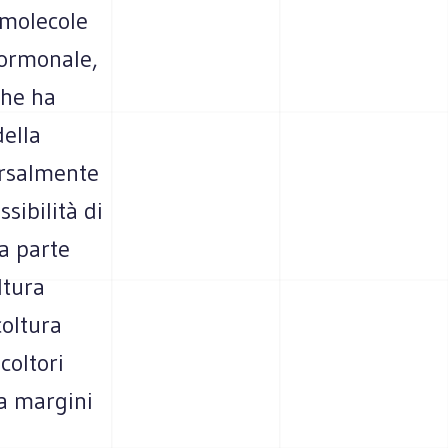
 molecole
 ormonale,
 che ha
della
ersalmente
sibilità di
Fa parte
ltura
coltura
coltori
 a margini