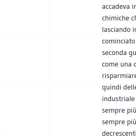
accadeva in
chimiche ch
lasciando in
cominciato 
seconda gu
come una co
risparmiare
quindi dell
industriale
sempre più 
sempre più 
decrescenti