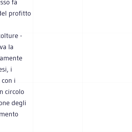
sso fa
del profitto
a
colture -
va la
eramente
si, i
 con i
n circolo
ione degli
tamento