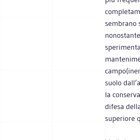
completamen
sembrano so
nonostante
sperimentat
mantenimen
campo(inerb
suolo dall’
la conserva
difesa dell
superiore q