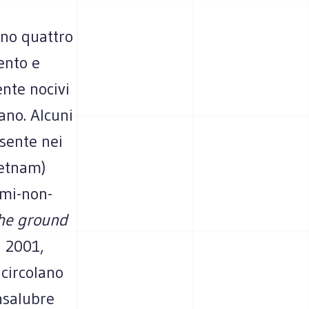
eno quattro
ento e
ente nocivi
ano. Alcuni
esente nei
ietnam)
omi-non-
he ground
 2001,
circolano
nsalubre