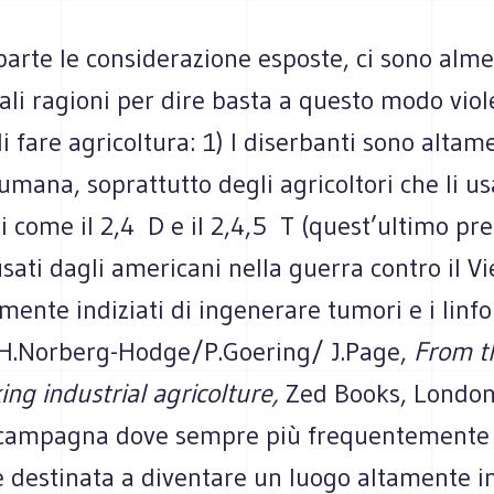
parte le considerazione esposte, ci sono alm
li ragioni per dire basta a questo modo viol
i fare agricoltura: 1) I diserbanti sono altam
 umana, soprattutto degli agricoltori che li us
come il 2,4 ­ D e il 2,4,5 ­ T (quest’ultimo pr
usati dagli americani nella guerra contro il V
ente indiziati di ingenerare tumori e i linf
 H.Norberg-Hodge/P.Goering/ J.Page,
From t
ing industrial agricolture,
Zed Books, London
 campagna dove sempre più frequentemente 
 è destinata a diventare un luogo altamente i