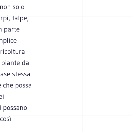
i non solo
pi, talpe,
an parte
mplice
ricoltura
 piante da
base stessa
re che possa
ei
si possano
così