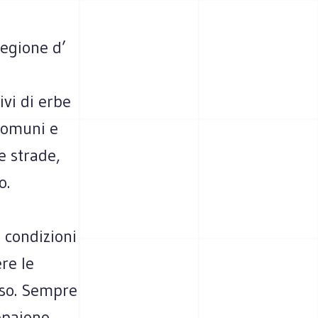
regione d’
vi di erbe
 comuni e
e strade,
o.
 condizioni
re le
orso. Sempre
appaiono