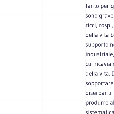
tanto per gl
sono gravem
ricci, rosp
della vita 
supporto ne
industriale
cui ricavia
della vita.
sopportare
diserbanti
produrre al
sistematica