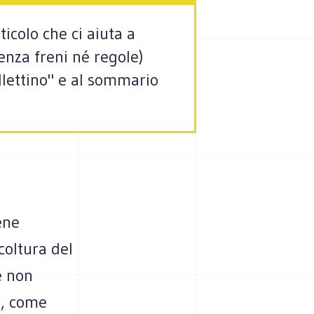
ticolo che ci aiuta a
enza freni né regole)
ollettino" e al sommario
ene
coltura del
e non
, come