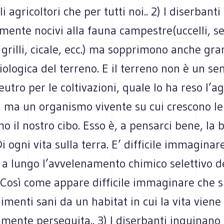
i agricoltori che per tutti noi.. 2) I diserbant
ente nocivi alla fauna campestre(uccelli, ser
i, grilli, cicale, ecc.) ma sopprimono anche gr
biologica del terreno. E il terreno non è un se
utro per le coltivazioni, quale lo ha reso l’ag
, ma un organismo vivente su cui crescono le
mo il nostro cibo. Esso è, a pensarci bene, la 
 Di ogni vita sulla terra. E’ difficile immagina
 a lungo l’avvelenamento chimico selettivo d
. Così come appare difficile immaginare che 
imenti sani da un habitat in cui la vita viene 
mente perseguita.. 3) I diserbanti inquinano