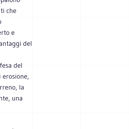
ti che
ò
erto e
vantaggi del
fesa del
i erosione,
rreno, la
ante, una