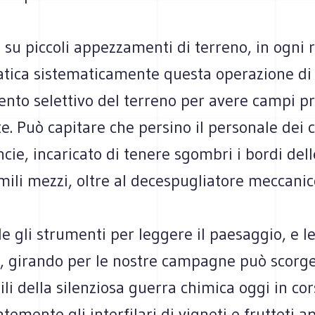
su piccoli appezzamenti di terreno, in ogni 
pratica sistematicamente questa operazione di
to selettivo del terreno per avere campi pri
e. Può capitare che persino il personale dei
ncie, incaricato di tenere sgombri i bordi dell
imili mezzi, oltre al decespugliatore meccanic
e gli strumenti per leggere il paesaggio, e le
o, girando per le nostre campagne può scorge
bili della silenziosa guerra chimica oggi in c
temente gli interfilari di vigneti e frutteti 