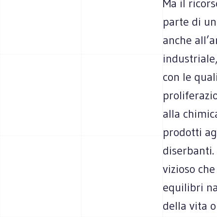
Ma il ricor
parte di u
anche all’a
industriale,
con le quali
proliferazi
alla chimic
prodotti ag
diserbanti.
vizioso che
equilibri 
della vita 