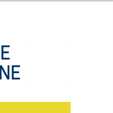
LE
NE