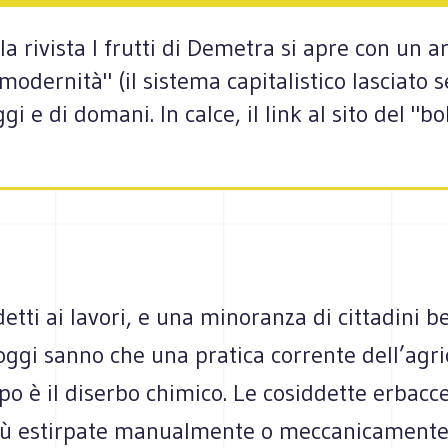
lla rivista I frutti di Demetra si apre con un ar
dernità" (il sistema capitalistico lasciato s
i e di domani. In calce, il link al sito del "b
detti ai lavori, e una minoranza di cittadini b
oggi sanno che una pratica corrente dell’agri
o è il diserbo chimico. Le cosiddette erbacc
ù estirpate manualmente o meccanicamente