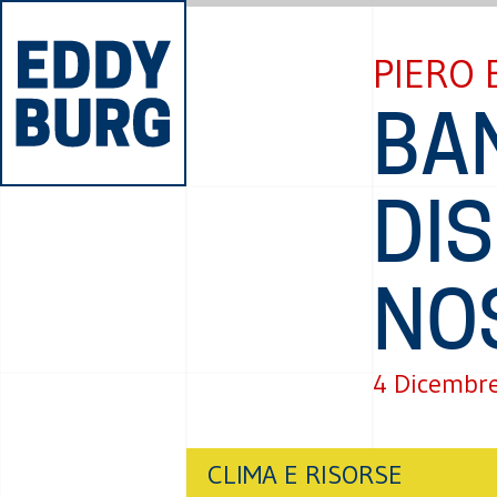
PIERO 
BA
DI
NO
4 Dicembr
CLIMA E RISORSE