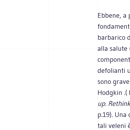
Ebbene, a 
fondamenta
barbarico d
alla salute
componenti 
defolianti 
sono gravem
Hodgkin .(
up. Rethink
p.19). Una
tali veleni