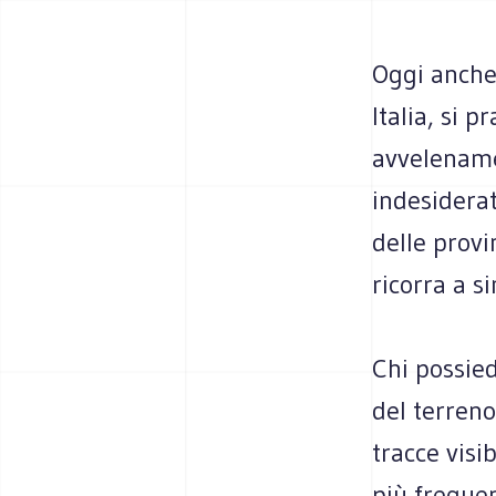
Oggi anche 
Italia, si 
avvelenamen
indesiderat
delle provi
ricorra a s
Chi possied
del terren
tracce visi
più frequen