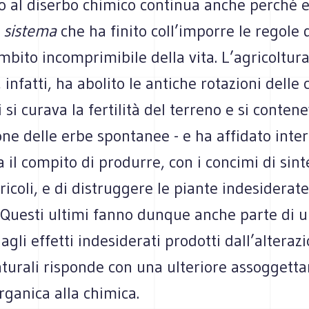
so al diserbo chimico continua anche perché e
n
sistema
che ha finito coll’imporre le regole 
mbito incomprimibile della vita. L’agricoltur
 infatti, ha abolito le antiche rotazioni delle 
 si curava la fertilità del terreno e si contene
one delle erbe spontanee - e ha affidato int
a il compito di produrre, con i concimi di sinte
ricoli, e di distruggere le piante indesiderate
 Questi ultimi fanno dunque anche parte di u
 agli effetti indesiderati prodotti dall’alteraz
naturali risponde con una ulteriore assogget
organica alla chimica.