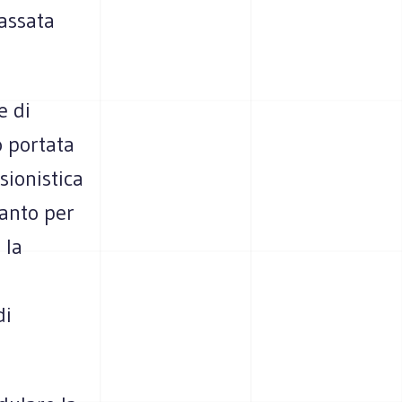
assata
e di
o portata
sionistica
tanto per
 la
di