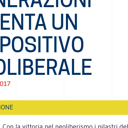
VENTA UN
POSITIVO
OLIBERALE
2017
IONE
 Con la vittoria nel neoliberismo i pilastri de