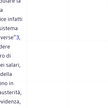
dulare la
sa
ce infatti
 sistema
iverse”
3
,
idere
ro di
i salari,
 della
ono in
austerità,
evidenza,