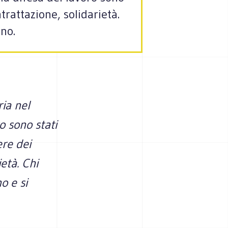
ntrattazione, solidarietà.
no.
ria nel
o sono stati
ere dei
ietà. Chi
o e si