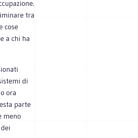
ccupazione.
riminare tra
le cose
e a chi ha
sionati
istemi di
no ora
uesta parte
 e meno
 dei