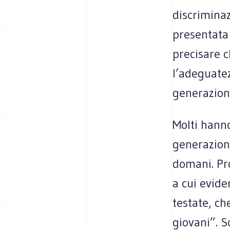
discriminaz
presentata 
precisare c
l’adeguatez
generazioni
Molti hanno
generazioni
domani. Pro
a cui evide
testate, c
giovani”. 