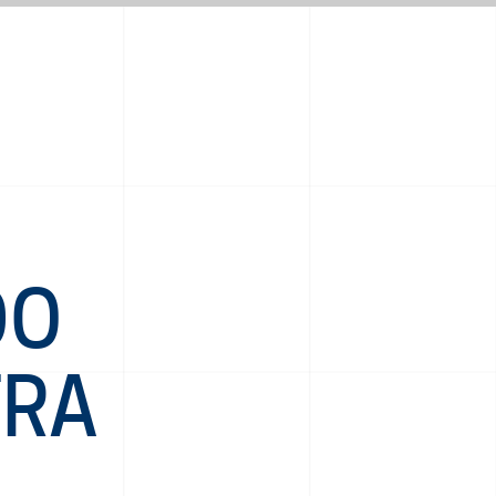
DO
TRA