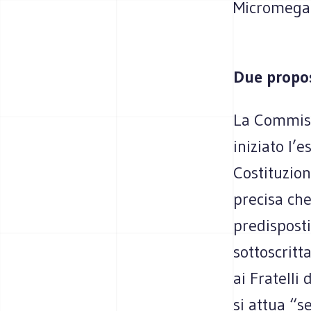
Micromeg
Due propos
La Commiss
iniziato l’
Costituzion
precisa che
predisposti
sottoscrit
ai Fratelli 
si attua “s