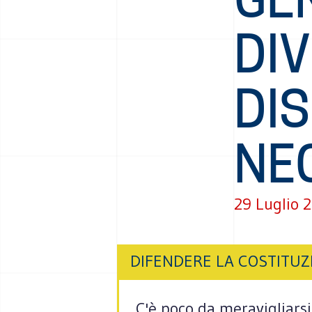
DI
DIS
NE
29 Luglio 
DIFENDERE LA COSTITUZ
C'è poco da meravigliarsi.