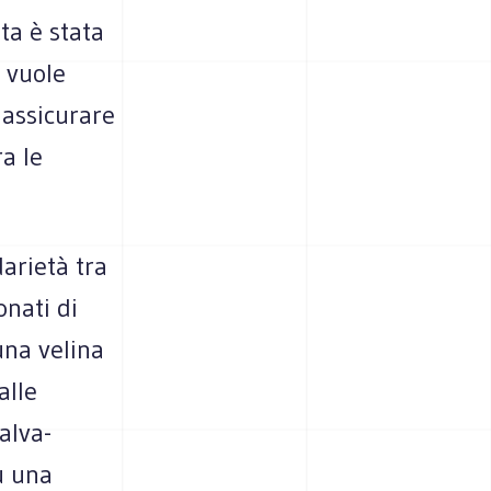
ta è stata
 vuole
 assicurare
ra le
arietà tra
onati di
una velina
alle
alva-
u una