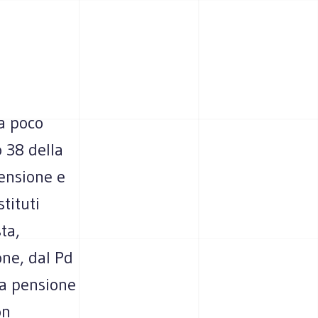
a poco
o 38 della
pensione e
tituti
ta,
one, dal Pd
lla pensione
on