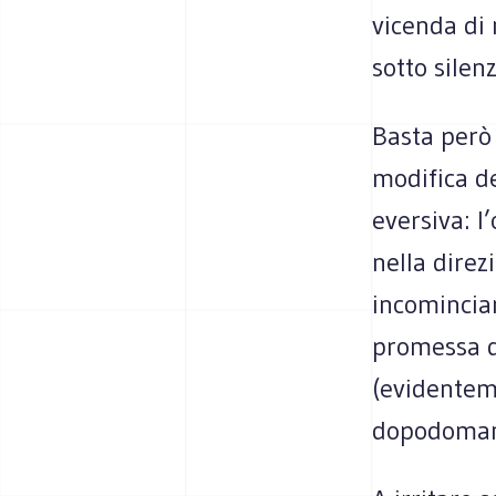
vicenda di
sotto silenz
Basta però 
modifica de
eversiva: l
nella direz
incominciar
promessa d
(evidentem
dopodoman