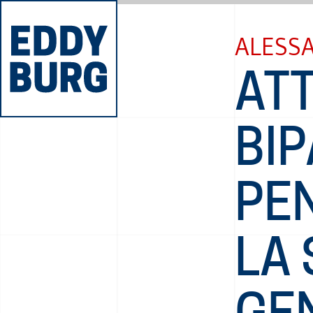
ALESS
AT
BIP
PE
LA 
GE