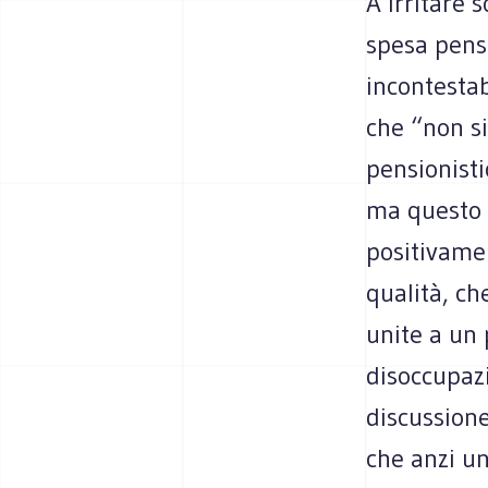
A irritare 
spesa pens
incontestab
che “non s
pensionisti
ma questo 
positivamen
qualità, ch
unite a un 
disoccupazi
discussione 
che anzi un