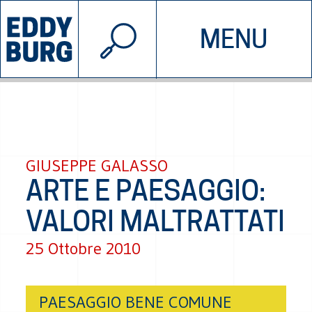
© 2026 EDDYBURG
MENU
INIZIATIVE
CHI SIAMO
SOSTIENICI
CONTATTACI
GIUSEPPE GALASSO
ARTE E PAESAGGIO:
VALORI MALTRATTATI
25 Ottobre 2010
PAESAGGIO BENE COMUNE