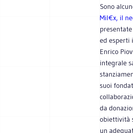
Sono alcune
Mil€x, il n
presentate
ed esperti 
Enrico Piov
integrale s
stanziament
suoi fondat
collaborazi
da donazion
obiettività
un adeguato