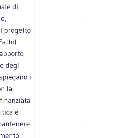
ale di
ne
,
l progetto
Fatto)
rapporto
e degli
 spiegano i
on la
finanziata
itica e
 mantenere
rumento