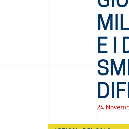
MIL
E I
SM
DIF
24 Novemb