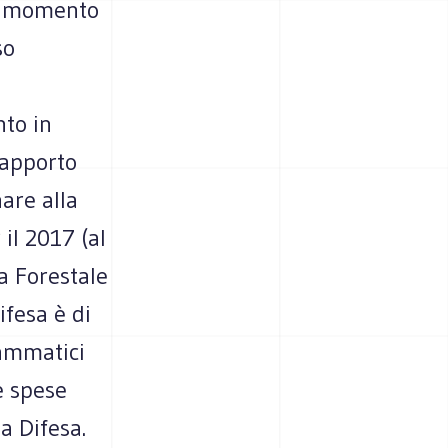
il momento
so
nto in
rapporto
nare alla
il 2017 (al
a Forestale
ifesa è di
rammatici
e spese
a Difesa.