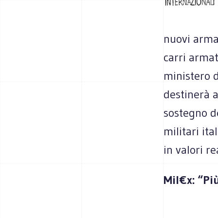
nuovi armam
carri armat
ministero 
destinerà a
sostegno de
militari it
in valori re
Mil€x: “Pi