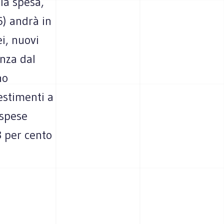
la spesa,
6) andrà in
i, nuovi
anza dal
no
estimenti a
 spese
3 per cento