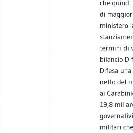
che quindi
di maggiori
ministero 
stanziament
termini di 
bilancio Di
Difesa una 
netto del m
ai Carabini
19,8 miliar
governativi
militari ch