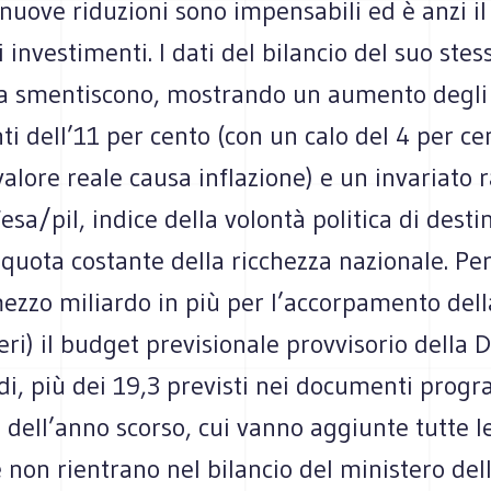
 nuove riduzioni sono impensabili ed è anzi 
 investimenti. I dati del bilancio del suo stes
la smentiscono, mostrando un aumento degli
i dell’11 per cento (con un calo del 4 per ce
valore reale causa inflazione) e un invariato 
fesa/pil, indice della volontà politica di desti
quota costante della ricchezza nazionale. Per 
ezzo miliardo in più per l’accorpamento dell
eri) il budget previsionale provvisorio della D
di, più dei 19,3 previsti nei documenti prog
 dell’anno scorso, cui vanno aggiunte tutte l
e non rientrano nel bilancio del ministero dell