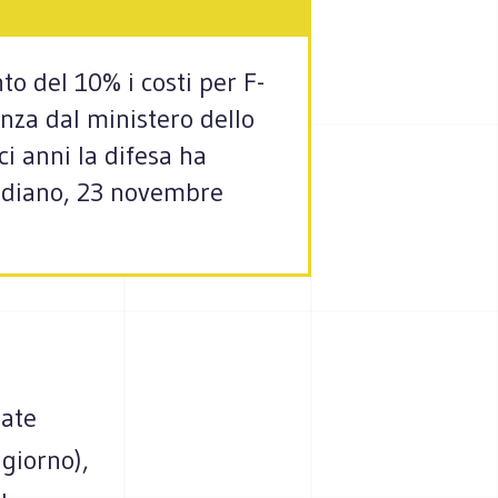
to del 10% i costi per F-
anza dal ministero dello
i anni la difesa ha
otidiano, 23 novembre
mate
 giorno),