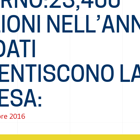
IONI NELL’AN
 DATI
ENTISCONO L
ESA:
re 2016