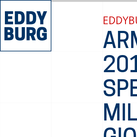
EDDYB
ARM
201
SP
MIL
GI