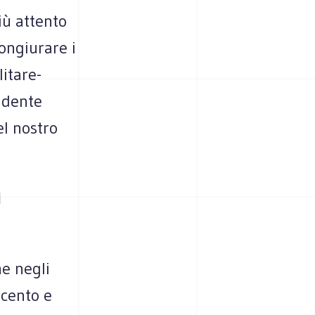
iù attento
ongiurare i
litare-
idente
l nostro
i
he negli
 cento e