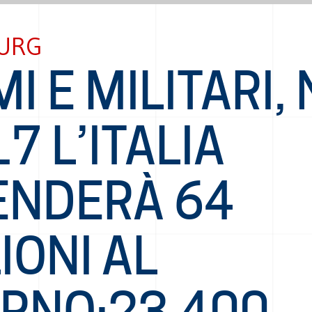
URG
I E MILITARI,
7 L’ITALIA
ENDERÀ 64
IONI AL
ORNO:23,400