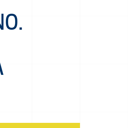
NO.
A