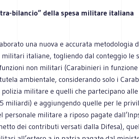
tra-bilancio” della spesa militare italiana
laborato una nuova e accurata metodologia di
 militari italiane, togliendo dal conteggio le 
funzioni non militari (Carabinieri in funzione
tutela ambientale, considerando solo i Carabi
 polizia militare e quelli che partecipano alle
3,5 miliardi) e aggiungendo quelle per le privi
l personale militare a riposo pagate dall’Inp
 netto dei contributi versati dalla Difesa), que
litari all’estero a in patria pagate dal minist