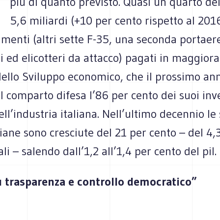
più di quanto previsto. Quasi un quarto del
5,6 miliardi (+10 per cento rispetto al 201
enti (altri sette F-35, una seconda portaere
i ed elicotteri da attacco) pagati in maggior
dello Sviluppo economico, che il prossimo an
l comparto difesa l’86 per cento dei suoi inv
ll’industria italiana. Nell’ultimo decennio le
aliane sono cresciute del 21 per cento – del 4,
ali – salendo dall’1,2 all’1,4 per cento del pil.
ù trasparenza e controllo democratico”