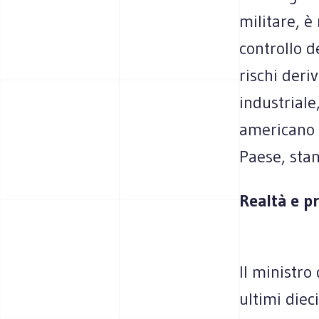
militare, 
controllo d
rischi deri
industriale
americano 
Paese, stan
Realtà e p
Il ministro
ultimi diec