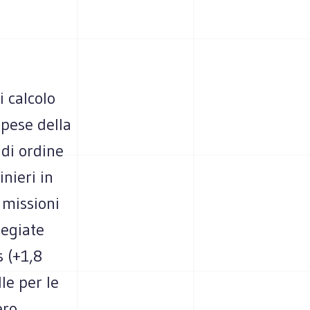
 calcolo
spese della
 di ordine
nieri in
 missioni
legiate
s (+1,8
lle per le
ero