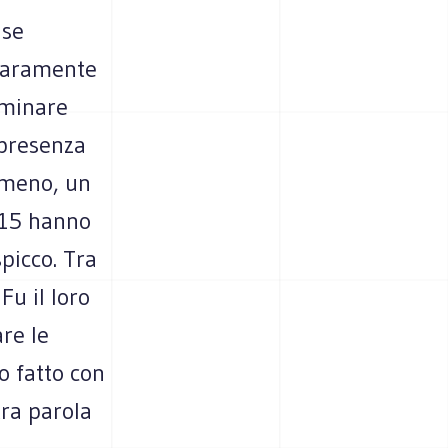
 se
hiaramente
rminare
 presenza
armeno, un
915 hanno
picco. Tra
 Fu il loro
re le
o fatto con
tra parola