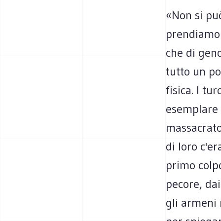
«Non si può
prendiamo 
che di geno
tutto un po
fisica. I t
esemplare i
massacrato 
di loro c'er
primo colp
pecore, dai
gli armeni 