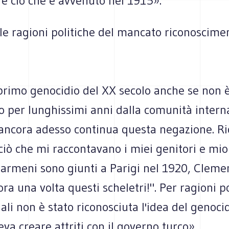
re ciò che è avvenuto nel 1915».
le ragioni politiche del mancato riconoscime
 primo genocidio del XX secolo anche se non è
o per lunghissimi anni dalla comunità intern
ancora adesso continua questa negazione. R
ciò che mi raccontavano i miei genitori e mi
 armeni sono giunti a Parigi nel 1920, Clem
ora una volta questi scheletri!". Per ragioni p
ali non è stato riconosciuta l'idea del genoc
va creare attriti con il governo turco».