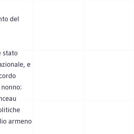
nto del
 stato
azionale, e
icordo
o nonno:
enceau
olitiche
idio armeno