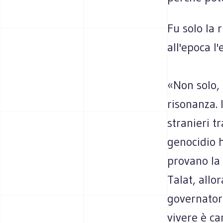
Fu solo la r
all'epoca l'
«Non solo, 
risonanza. 
stranieri t
genocidio 
provano la 
Talat, allo
governatore
vivere è ca