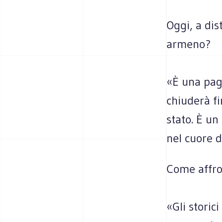
Oggi, a dis
armeno?
«È una pagi
chiuderà fi
stato. È un
nel cuore 
Come affron
«Gli storic