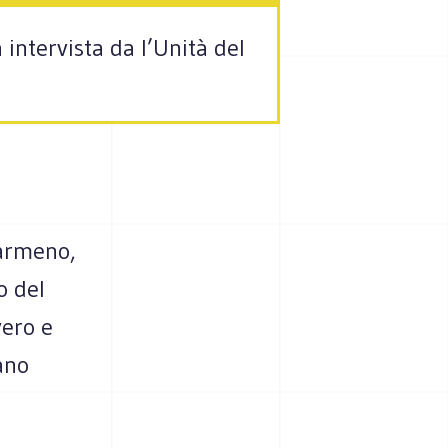
intervista da l’Unità del
 armeno,
o del
vero e
ano