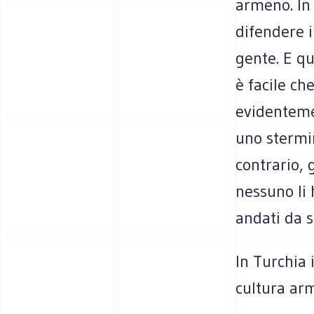
armeno. In 
difendere i
gente. E q
è facile ch
evidenteme
uno stermin
contrario,
nessuno li 
andati da s
In Turchia i
cultura ar