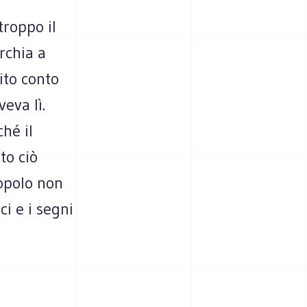
troppo il
rchia a
ito conto
eva lì.
hé il
to ciò
popolo non
i e i segni