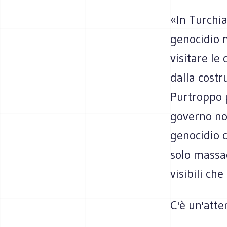
«In Turchia
genocidio m
visitare le
dalla costr
Purtroppo 
governo non
genocidio c
solo massac
visibili che
C'è un'att