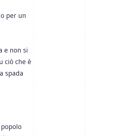
io per un
a e non si
u ciò che è
na spada
l popolo