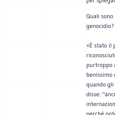
per spiega
Quali sono 
genocidio?
«È stato il
riconosciut
purtroppo 
benissimo 
quando gli
disse: "anc
internazion
perché pote