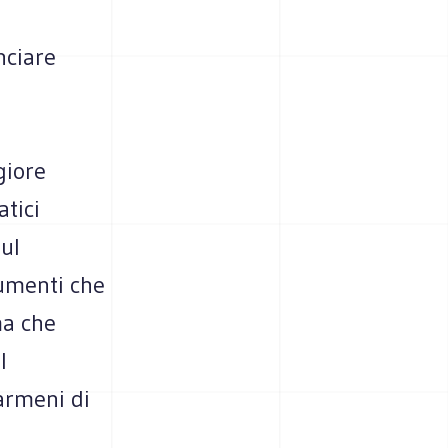
nciare
giore
tici
sul
cumenti che
ma che
l
 armeni di