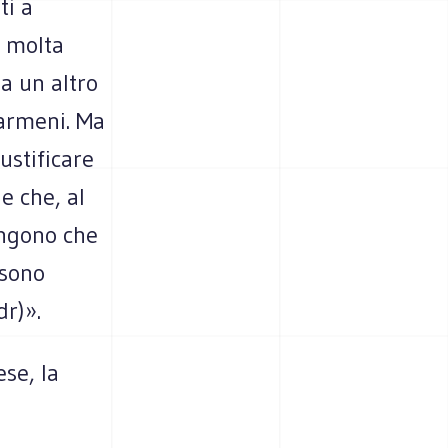
ti a
e molta
a un altro
 armeni. Ma
ustificare
e che, al
ungono che
 sono
dr)».
ese, la