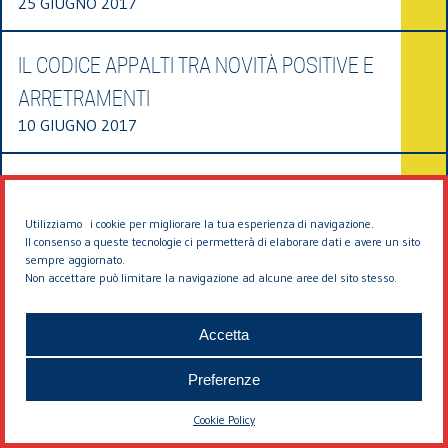
25 GIUGNO 2017
IL CODICE APPALTI TRA NOVITÀ POSITIVE E
ARRETRAMENTI
10 GIUGNO 2017
NULLA OSTA PAESAGGISTICI SVINCOLATI
DAI TITOLI EDILIZI
Utilizziamo i cookie per migliorare la tua esperienza di navigazione.
Il consenso a queste tecnologie ci permetterà di elaborare dati e avere un sito
1 MAGGIO 2017
sempre aggiornato.
Non accettare può limitare la navigazione ad alcune aree del sito stesso.
Accetta
Preferenze
Cookie Policy