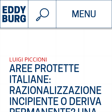
© 2026 EDDYBURG
MENU
INIZIATIVE
CHI SIAMO
SOSTIENICI
CONTATTACI
LUIGI PICCIONI
AREE PROTETTE
ITALIANE:
RAZIONALIZZAZIONE
INCIPIENTE O DERIVA